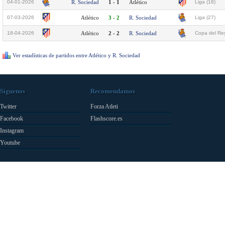
04-01-2026
R. Sociedad
1 - 1
Atlético
Liga (18)
07-03-2026
Atlético
3 - 2
R. Sociedad
Liga (27)
18-04-2026
Atlético
2 - 2
R. Sociedad
Copa del Rey
Ver estadísticas de partidos entre Atlético y R. Sociedad
Síguenos
Recomendamos
Twitter
Forza Atleti
Facebook
Flashscore.es
Instagram
Youtube