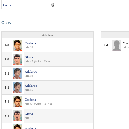
Collar
Goles
Atlético
Cardona
Mend
1-0
2-1
min.39
min.4
Glaría
2-0
min.47 (Asist: Ufarte)
Adelardo
3-1
min.55
Adelardo
4-1
min.56
Cardona
5-1
min.68 (Asist: Calleja)
Glaría
6-1
min.78
Cardona