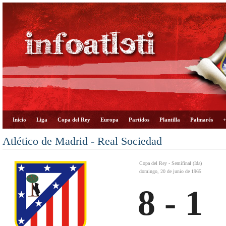
Inicio
Liga
Copa del Rey
Europa
Partidos
Plantilla
Palmarés
+
Atlético de Madrid - Real Sociedad
Copa del Rey - Semifinal (Ida)
domingo, 20 de junio de 1965
8 - 1