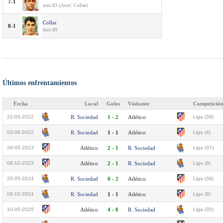
7-1
min.83 (Asist: Collar)
Collar
8-1
min.89
Últimos enfrentamientos
Fecha
Local
Goles
Visitante
Competició
22-05-2022
R. Sociedad
1 - 2
Atlético
Liga (38)
03-09-2022
R. Sociedad
1 - 1
Atlético
Liga (4)
28-05-2023
Atlético
2 - 1
R. Sociedad
Liga (37)
08-10-2023
Atlético
2 - 1
R. Sociedad
Liga (9)
25-05-2024
R. Sociedad
0 - 2
Atlético
Liga (38)
06-10-2024
R. Sociedad
1 - 1
Atlético
Liga (9)
10-05-2025
Atlético
4 - 0
R. Sociedad
Liga (35)