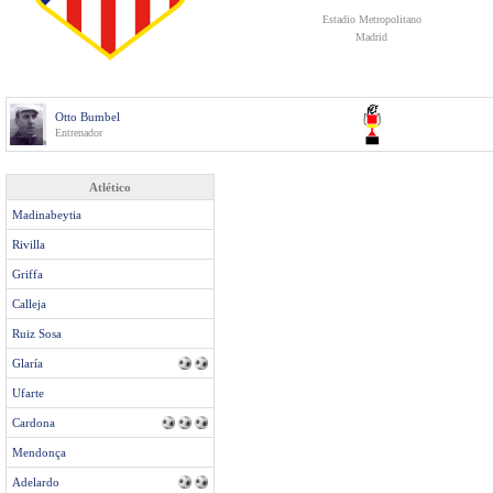
Estadio Metropolitano
Madrid
Otto Bumbel
Entrenador
Atlético
Madinabeytia
Rivilla
Griffa
Calleja
Ruiz Sosa
Glaría
Ufarte
Cardona
Mendonça
Adelardo