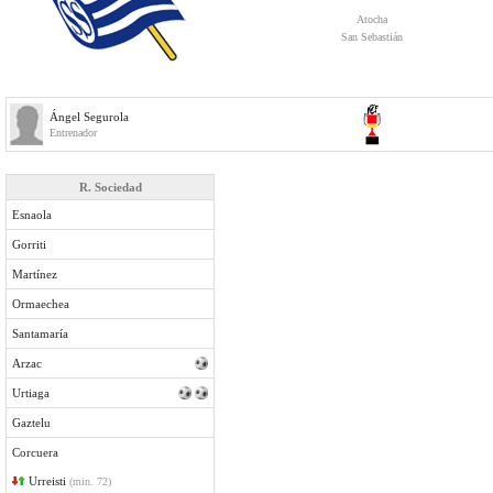
Atocha
San Sebastián
Ángel Segurola
Entrenador
R. Sociedad
Esnaola
Gorriti
Martínez
Ormaechea
Santamaría
Arzac
Urtiaga
Gaztelu
Corcuera
Urreisti
(min. 72)