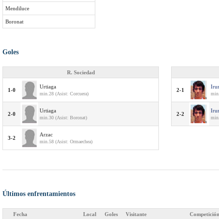
Mendiluce
Boronat
Goles
R. Sociedad
Urtiaga
Iru
1-0
2-1
min.28 (Asist: Corcuera)
min
Urtiaga
Iru
2-0
2-2
min.30 (Asist: Boronat)
min
Arzac
3-2
min.58 (Asist: Ormaechea)
Últimos enfrentamientos
Fecha
Local
Goles
Visitante
Competició