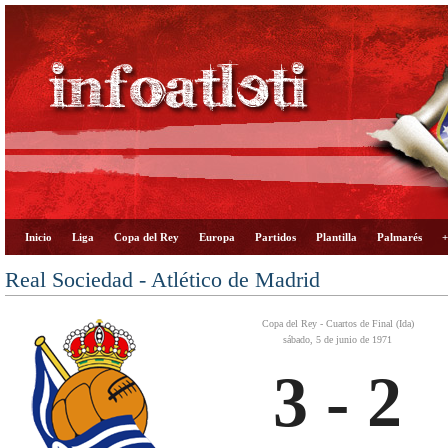
Inicio
Liga
Copa del Rey
Europa
Partidos
Plantilla
Palmarés
+
Real Sociedad - Atlético de Madrid
Copa del Rey - Cuartos de Final (Ida)
sábado, 5 de junio de 1971
3 - 2