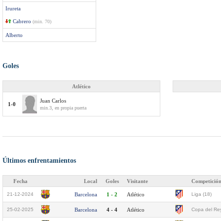
Irureta
Cabrero
(min. 70)
Alberto
Goles
Atlético
Juan Carlos
1-0
min.3, en propia puerta
Últimos enfrentamientos
Fecha
Local
Goles
Visitante
Competició
21-12-2024
Barcelona
1 - 2
Atlético
Liga (18)
25-02-2025
Barcelona
4 - 4
Atlético
Copa del Rey