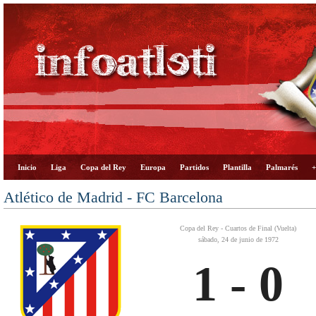
Inicio
Liga
Copa del Rey
Europa
Partidos
Plantilla
Palmarés
+
Atlético de Madrid - FC Barcelona
Copa del Rey - Cuartos de Final (Vuelta)
sábado, 24 de junio de 1972
1 - 0