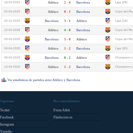
16-03-2025
Atlético
2 - 4
Barcelona
Liga (28)
02-04-2025
Atlético
0 - 1
Barcelona
Copa del Rey
02-12-2025
Barcelona
3 - 1
Atlético
Liga (19)
12-02-2026
Atlético
4 - 0
Barcelona
Copa del Rey
03-03-2026
Barcelona
3 - 0
Atlético
Copa del Rey
04-04-2026
Atlético
1 - 2
Barcelona
Liga (30)
08-04-2026
Barcelona
0 - 2
Atlético
Champions L
14-04-2026
Atlético
1 - 2
Barcelona
Champions L
Ver estadísticas de partidos entre Atlético y Barcelona
Síguenos
Recomendamos
Twitter
Forza Atleti
Facebook
Flashscore.es
Instagram
Youtube