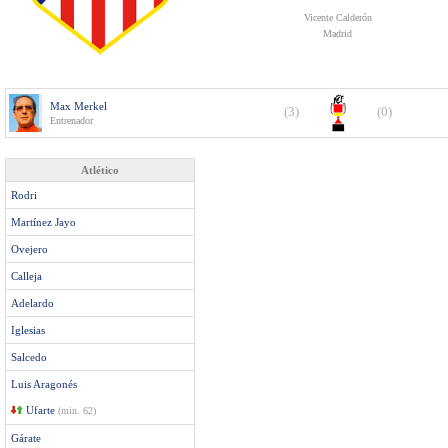
Vicente Calderón
Madrid
Max Merkel
(3)
(0)
Entrenador
Atlético
Rodri
Martínez Jayo
Ovejero
Calleja
Adelardo
Iglesias
Salcedo
Luis Aragonés
Ufarte
(min. 62)
Gárate