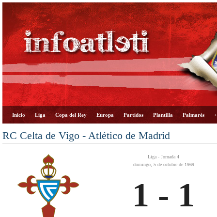
Inicio
Liga
Copa del Rey
Europa
Partidos
Plantilla
Palmarés
+
RC Celta de Vigo - Atlético de Madrid
Liga - Jornada 4
domingo, 5 de octubre de 1969
1 - 1