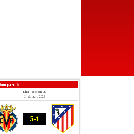
imo partido
Liga - Jornada 38
24 de mayo 2026
5-1