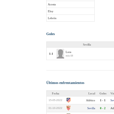
Acosta
Eloy
Lebrón
Goles
Sevilla
Lora
1-1
min.68
Últimos enfrentamientos
Fecha
Local
Goles
Vi
15-05-2022
Atlético
1 - 1
Sev
01-10-2022
Sevilla
0 - 2
Atl