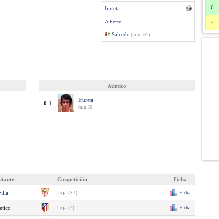
6
Irureta
Alberto
7
Salcedo
(min. 61)
Atlético
Irureta
0-1
min.30
sitante
Competición
Ficha
illa
Liga (37)
Ficha
ético
Liga (7)
Ficha