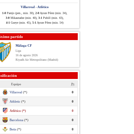
Villarreal - Atlético
1-0
Parejo (pen., min. 30),
2-0
Ayoze Pérez (min. 34),
3-0
Mikautadze (min. 40),
3-1
Pubill (min. 43),
4-1
Gueye (min. 45),
5-1
Ayoze Pérez (min. 54)
óximo partido
Málaga CF
Liga
16 de agosto 2026
Riyadh Air Metropolitano (Madrid)
sificación
Equipo
Pt
Villarreal
(*)
0
Athletic
(*)
0
Atlético (*)
0
Barcelona
(*)
0
Betis
(*)
0