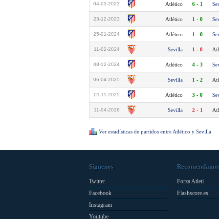
04-03-2023
Atlético
6 - 1
Sev
23-12-2023
Atlético
1 - 0
Sev
25-01-2024
Atlético
1 - 0
Sev
11-02-2024
Sevilla
1 - 0
Atl
08-12-2024
Atlético
4 - 3
Sev
06-04-2025
Sevilla
1 - 2
Atl
01-11-2025
Atlético
3 - 0
Sev
11-04-2026
Sevilla
2 - 1
Atl
Ver estadísticas de partidos entre Atlético y Sevilla
Síguenos
Recomendamo
Twitter
Forza Atleti
Facebook
Flashscore.es
Instagram
Youtube