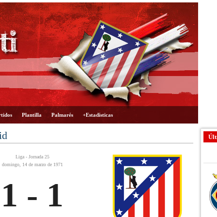
tidos
Plantilla
Palmarés
+Estadísticas
id
Últ
Liga - Jornada 25
domingo, 14 de marzo de 1971
1 - 1