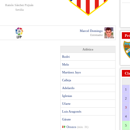
Ramón Sánchez Pizjuán
Sevilla
Marcel Domingo
Entrenador
Pr
Atlético
Rodri
Melo
Martínez Jayo
Cla
Calleja
Adelardo
1
Iglesias
2
Ufarte
3
Luis Aragonés
4
Gárate
5
Orozco
(min. 31)