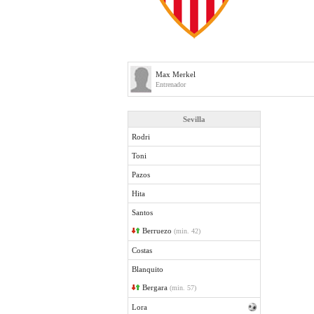
Max Merkel
Entrenador
Sevilla
Rodri
Toni
Pazos
Hita
Santos
Berruezo
(min. 42)
Costas
Blanquito
Bergara
(min. 57)
Lora