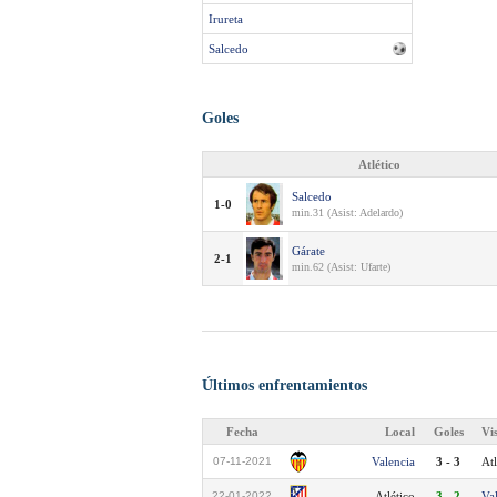
Irureta
Salcedo
Goles
Atlético
Salcedo
1-0
min.31 (Asist: Adelardo)
Gárate
2-1
min.62 (Asist: Ufarte)
Últimos enfrentamientos
Fecha
Local
Goles
Vi
07-11-2021
Valencia
3 - 3
Atl
22-01-2022
Atlético
3 - 2
Va