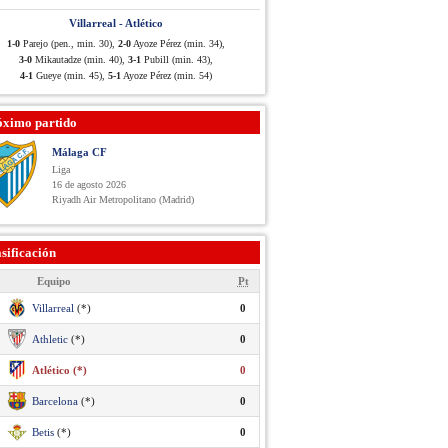
Villarreal - Atlético
1-0
Parejo (pen., min. 30),
2-0
Ayoze Pérez (min. 34),
3-0
Mikautadze (min. 40),
3-1
Pubill (min. 43),
4-1
Gueye (min. 45),
5-1
Ayoze Pérez (min. 54)
óximo partido
Málaga CF
Liga
16 de agosto 2026
Riyadh Air Metropolitano (Madrid)
sificación
Equipo
Pt
Villarreal
(*)
0
Athletic
(*)
0
Atlético (*)
0
Barcelona
(*)
0
Betis
(*)
0