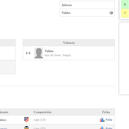
6
Adorno
Valdez
7
Valencia
Valdez
1-1
min.36 (Asist: Sergio)
sitante
Competición
Ficha
ético
Liga (13)
Ficha
lencia
Liga (22)
Ficha