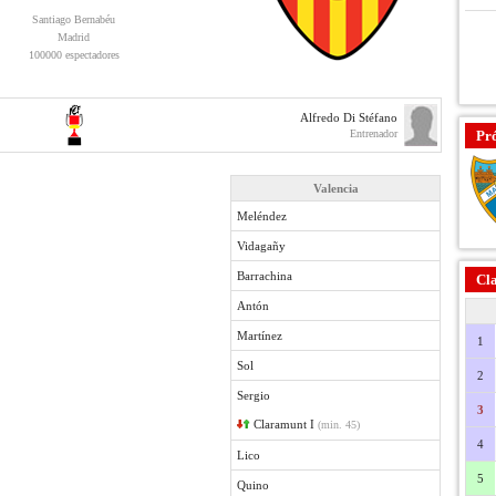
Santiago Bernabéu
Madrid
100000 espectadores
Alfredo Di Stéfano
Entrenador
Pr
Valencia
Meléndez
Vidagañy
Barrachina
Cla
Antón
Martínez
1
Sol
2
Sergio
3
Claramunt I
(min. 45)
4
Lico
5
Quino