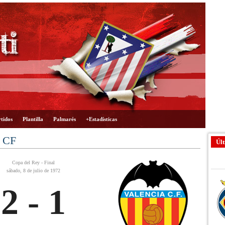
tidos
Plantilla
Palmarés
+Estadísticas
a CF
Últ
Copa del Rey - Final
sábado, 8 de julio de 1972
2 - 1