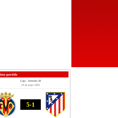
imo partido
Liga - Jornada 38
24 de mayo 2026
5-1