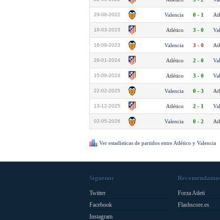
29-08-2022
Valencia
0 - 1
Atl
18-03-2023
Atlético
3 - 0
Va
16-09-2023
Valencia
3 - 0
Atl
28-01-2024
Atlético
2 - 0
Va
15-09-2024
Atlético
3 - 0
Va
22-02-2025
Valencia
0 - 3
Atl
13-12-2025
Atlético
2 - 1
Va
02-05-2026
Valencia
0 - 2
Atl
Ver estadísticas de partidos entre Atlético y Valencia
Síguenos
Recomendamo
Twitter
Forza Atleti
Facebook
Flashscore.es
Instagram