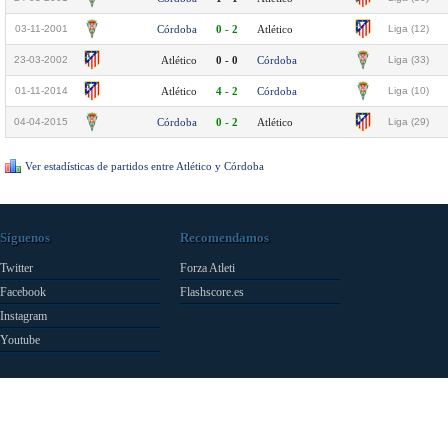
03-11-2001
Córdoba
0 - 2
Atlético
Liga (12)
23-03-2002
Atlético
0 - 0
Córdoba
Liga (33)
01-11-2014
Atlético
4 - 2
Córdoba
Liga (10)
04-04-2015
Córdoba
0 - 2
Atlético
Liga (29)
Ver estadísticas de partidos entre Atlético y Córdoba
Síguenos
Recomendamos
Twitter
Forza Atleti
Facebook
Flashscore.es
Instagram
Youtube