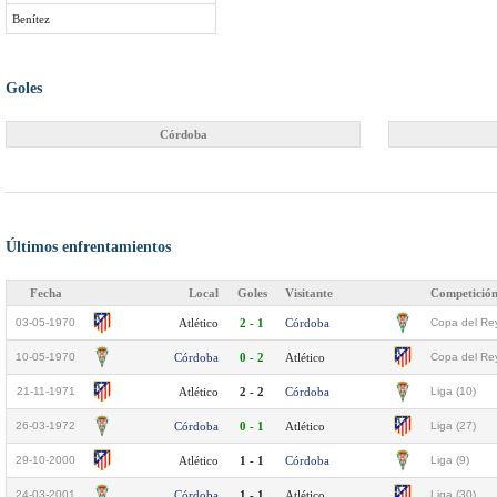
Benítez
Goles
Córdoba
Últimos enfrentamientos
Fecha
Local
Goles
Visitante
Competició
03-05-1970
Atlético
2 - 1
Córdoba
Copa del Rey
10-05-1970
Córdoba
0 - 2
Atlético
Copa del Rey
21-11-1971
Atlético
2 - 2
Córdoba
Liga (10)
26-03-1972
Córdoba
0 - 1
Atlético
Liga (27)
29-10-2000
Atlético
1 - 1
Córdoba
Liga (9)
24-03-2001
Córdoba
1 - 1
Atlético
Liga (30)