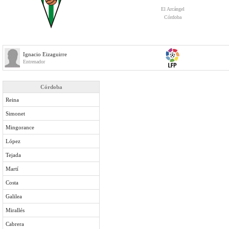
El Arcángel
Córdoba
Ignacio Eizaguirre
Entrenador
Córdoba
Reina
Simonet
Mingorance
López
Tejada
Martí
Costa
Galilea
Mirallés
Cabrera