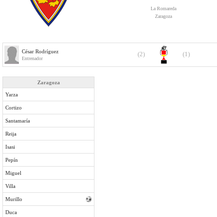
La Romareda
Zaragoza
César Rodríguez
(2)
(1)
Entrenador
Zaragoza
Yarza
Cortizo
Santamaría
Reija
Isasi
Pepín
Miguel
Villa
Murillo
Duca