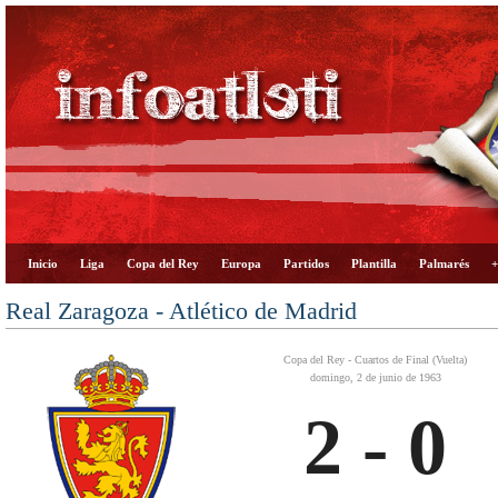
Inicio
Liga
Copa del Rey
Europa
Partidos
Plantilla
Palmarés
+
Real Zaragoza - Atlético de Madrid
Copa del Rey - Cuartos de Final (Vuelta)
domingo, 2 de junio de 1963
2 - 0