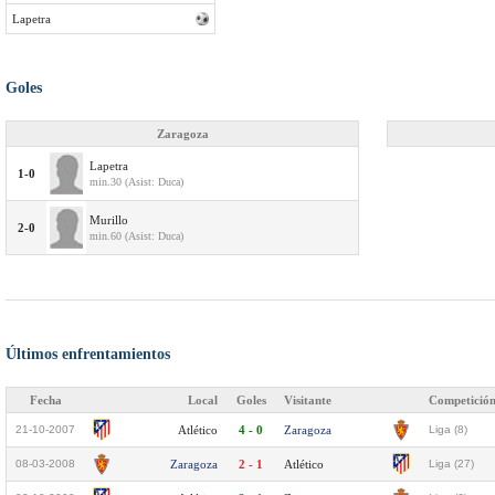
Lapetra
Goles
Zaragoza
Lapetra
1-0
min.30 (Asist: Duca)
Murillo
2-0
min.60 (Asist: Duca)
Últimos enfrentamientos
Fecha
Local
Goles
Visitante
Competició
21-10-2007
Atlético
4 - 0
Zaragoza
Liga (8)
08-03-2008
Zaragoza
2 - 1
Atlético
Liga (27)