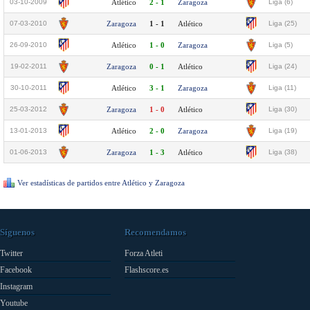
03-10-2009
Atlético
2 - 1
Zaragoza
Liga (6)
07-03-2010
Zaragoza
1 - 1
Atlético
Liga (25)
26-09-2010
Atlético
1 - 0
Zaragoza
Liga (5)
19-02-2011
Zaragoza
0 - 1
Atlético
Liga (24)
30-10-2011
Atlético
3 - 1
Zaragoza
Liga (11)
25-03-2012
Zaragoza
1 - 0
Atlético
Liga (30)
13-01-2013
Atlético
2 - 0
Zaragoza
Liga (19)
01-06-2013
Zaragoza
1 - 3
Atlético
Liga (38)
Ver estadísticas de partidos entre Atlético y Zaragoza
Síguenos
Recomendamos
Twitter
Forza Atleti
Facebook
Flashscore.es
Instagram
Youtube