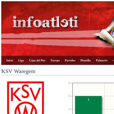
Inicio
Liga
Copa del Rey
Europa
Partidos
Plantilla
Palmarés
+
KSV Waregem
2
1
1
1