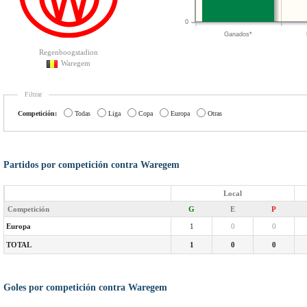
0
Ganados*
Regenboogstadion
Waregem
Filtrar
Competición:
Todas
Liga
Copa
Europa
Otras
Partidos por competición contra Waregem
Local
Competición
G
E
P
Europa
1
0
0
TOTAL
1
0
0
Goles por competición contra Waregem