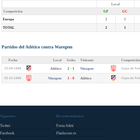
Local
Competición
GF
GC
Europa
2
1
TOTAL
2
1
Partidos del Atlético contra Waregem
Fecha
Local
Goles
Visitante
Competició
25-09-1968
Atlético
2 - 1
Waregem
Copa de Feri
02-10-1968
Waregem
1 - 0
Atlético
Copa de Feri
Síguenos
Recomendamos
Twitter
Forza Atleti
Facebook
Flashscore.es