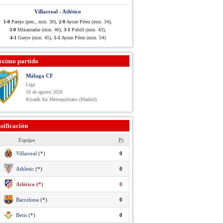
Villarreal - Atlético
1-0
Parejo (pen., min. 30),
2-0
Ayoze Pérez (min. 34),
3-0
Mikautadze (min. 40),
3-1
Pubill (min. 43),
4-1
Gueye (min. 45),
5-1
Ayoze Pérez (min. 54)
óximo partido
Málaga CF
Liga
16 de agosto 2026
Riyadh Air Metropolitano (Madrid)
sificación
Equipo
Pt
Villarreal
(*)
0
Athletic
(*)
0
Atlético (*)
0
Barcelona
(*)
0
Betis
(*)
0