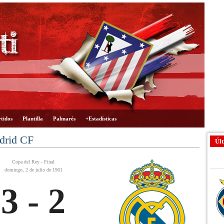
tidos
Plantilla
Palmarés
+Estadísticas
adrid CF
Últ
Copa del Rey - Final
domingo, 2 de julio de 1961
3 - 2