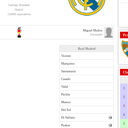
Santiago Bernabéu
Madrid
120000 espectadores
Miguel Muñoz
Entrenador
Pr
Real Madrid
Vicente
Marquitos
Santamaría
Cla
Casado
Vidal
1
Pachín
2
Mateos
3
Del Sol
4
Di Stéfano
5
Puskas