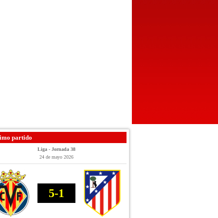
imo partido
Liga - Jornada 38
24 de mayo 2026
5-1