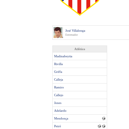
José Villalonga
Entrenador
Atlético
Madinabeytia
Rivilla
Griffa
Calleja
Ramiro
Callejo
Jones
Adelardo
Mendonça
Peiró