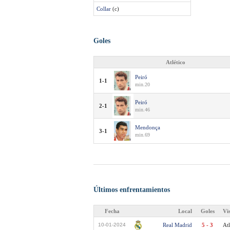
Collar
(c)
Goles
Atlético
Peiró
1-1
min.20
Peiró
2-1
min.46
Mendonça
3-1
min.69
Últimos enfrentamientos
Fecha
Local
Goles
Vi
10-01-2024
Real Madrid
5 - 3
Atl