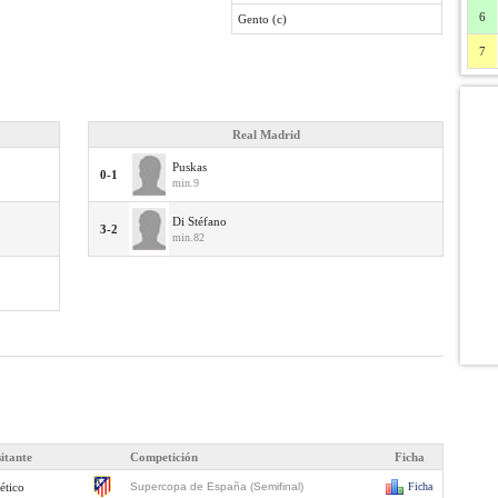
6
Gento (c)
7
Real Madrid
Puskas
0-1
min.9
Di Stéfano
3-2
min.82
sitante
Competición
Ficha
ético
Supercopa de España (Semifinal)
Ficha