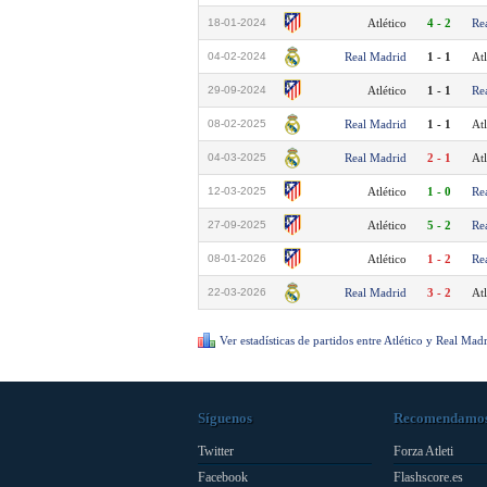
18-01-2024
Atlético
4 - 2
Re
04-02-2024
Real Madrid
1 - 1
Atl
29-09-2024
Atlético
1 - 1
Re
08-02-2025
Real Madrid
1 - 1
Atl
04-03-2025
Real Madrid
2 - 1
Atl
12-03-2025
Atlético
1 - 0
Re
27-09-2025
Atlético
5 - 2
Re
08-01-2026
Atlético
1 - 2
Re
22-03-2026
Real Madrid
3 - 2
Atl
Ver estadísticas de partidos entre Atlético y Real Mad
Síguenos
Recomendamo
Twitter
Forza Atleti
Facebook
Flashscore.es