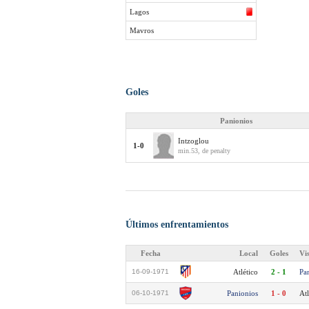
Lagos
Mavros
Goles
Panionios
Intzoglou
1-0
min.53, de penalty
Últimos enfrentamientos
Fecha
Local
Goles
Vi
16-09-1971
Atlético
2 - 1
Pa
06-10-1971
Panionios
1 - 0
Atl