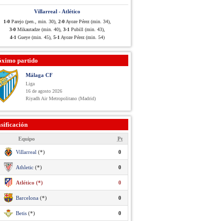
Villarreal - Atlético
1-0
Parejo (pen., min. 30),
2-0
Ayoze Pérez (min. 34),
3-0
Mikautadze (min. 40),
3-1
Pubill (min. 43),
4-1
Gueye (min. 45),
5-1
Ayoze Pérez (min. 54)
óximo partido
Málaga CF
Liga
16 de agosto 2026
Riyadh Air Metropolitano (Madrid)
sificación
Equipo
Pt
Villarreal
(*)
0
Athletic
(*)
0
Atlético (*)
0
Barcelona
(*)
0
Betis
(*)
0