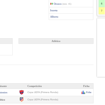
6
Orozco
(min. 45)
Irureta
7
Alberto
Atlético
sitante
Competición
Ficha
nionios
Copa UEFA (Primera Ronda)
Ficha
ético
Copa UEFA (Primera Ronda)