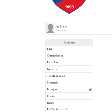
Joe Mallet
Entrenador
Panionios
Filis
Christodoulou
Papasikas
Kyriazis
Theofilopoulos
Moraitelis
Intzoglou
Chaitas
Dedes
Chotis
(min. 76)