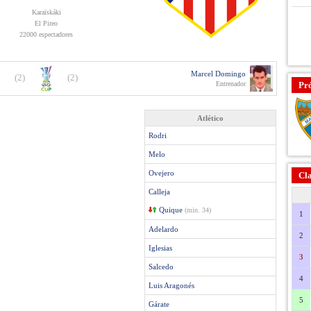
Karaïskáki
El Pireo
22000 espectadores
Marcel Domingo
(2)
(2)
Entrenador
Pr
Atlético
Rodri
Melo
Ovejero
Cla
Calleja
Quique
(min. 34)
1
Adelardo
2
Iglesias
3
Salcedo
4
Luis Aragonés
5
Gárate