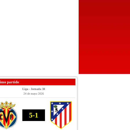
imo partido
Liga - Jornada 38
24 de mayo 2026
5-1