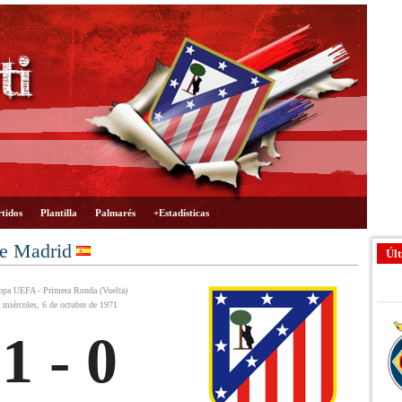
tidos
Plantilla
Palmarés
+Estadísticas
de Madrid
Últ
pa UEFA - Primera Ronda (Vuelta)
miércoles, 6 de octubre de 1971
1 - 0