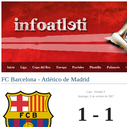
Inicio
Liga
Copa del Rey
Europa
Partidos
Plantilla
Palmarés
+
FC Barcelona - Atlético de Madrid
Liga - Jornada 4
domingo, 8 de octubre de 1967
1 - 1