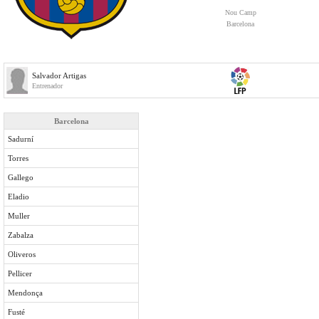
Nou Camp
Barcelona
Salvador Artigas
Entrenador
Barcelona
Sadurní
Torres
Gallego
Eladio
Muller
Zabalza
Oliveros
Pellicer
Mendonça
Fusté