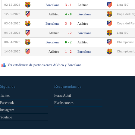
02-12-2025
Barcelona
3 - 1
Atlético
Liga (19)
12-02-2026
Atlético
4 - 0
Barcelona
Copa del Rey
03-03-2026
Barcelona
3 - 0
Atlético
Copa del Rey
04-04-2026
Atlético
1 - 2
Barcelona
Liga (30)
08-04-2026
Barcelona
0 - 2
Atlético
Champions L
14-04-2026
Atlético
1 - 2
Barcelona
Champions L
Ver estadísticas de partidos entre Atlético y Barcelona
Síguenos
Recomendamos
Twitter
Forza Atleti
Facebook
Flashscore.es
Instagram
Youtube