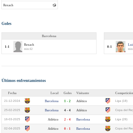
Rexach
Goles
Barcelona
Rexach
Lui
1-1
0-1
min.62
min.
Últimos enfrentamientos
Fecha
Local
Goles
Visitante
Competició
21-12-2024
Barcelona
1 - 2
Atlético
Liga (18)
25-02-2025
Barcelona
4 - 4
Atlético
Copa del Rey
16-03-2025
Atlético
2 - 4
Barcelona
Liga (28)
02-04-2025
Atlético
0 - 1
Barcelona
Copa del Rey