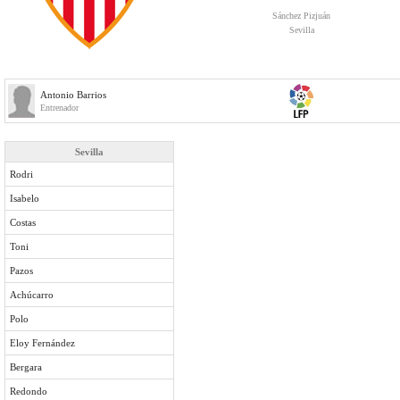
Sánchez Pizjuán
Sevilla
Antonio Barrios
Entrenador
Sevilla
Rodri
Isabelo
Costas
Toni
Pazos
Achúcarro
Polo
Eloy Fernández
Bergara
Redondo