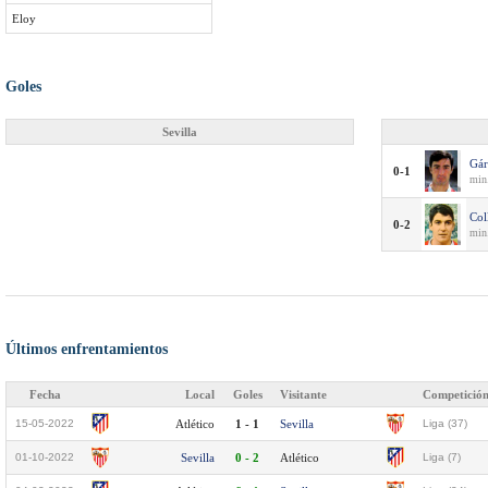
Eloy
Goles
Sevilla
Gár
0-1
min
Col
0-2
min
Últimos enfrentamientos
Fecha
Local
Goles
Visitante
Competició
15-05-2022
Atlético
1 - 1
Sevilla
Liga (37)
01-10-2022
Sevilla
0 - 2
Atlético
Liga (7)