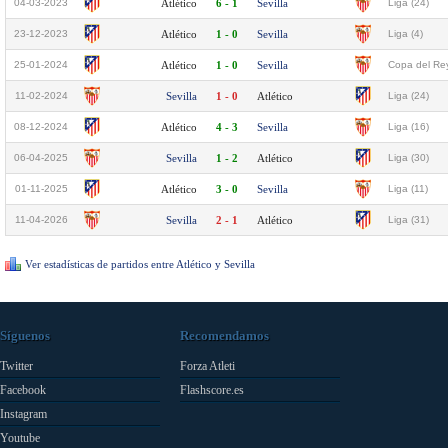
04-03-2023
Atlético
6 - 1
Sevilla
Liga (24)
23-12-2023
Atlético
1 - 0
Sevilla
Liga (4)
25-01-2024
Atlético
1 - 0
Sevilla
Copa del Rey
11-02-2024
Sevilla
1 - 0
Atlético
Liga (24)
08-12-2024
Atlético
4 - 3
Sevilla
Liga (16)
06-04-2025
Sevilla
1 - 2
Atlético
Liga (30)
01-11-2025
Atlético
3 - 0
Sevilla
Liga (11)
11-04-2026
Sevilla
2 - 1
Atlético
Liga (31)
Ver estadísticas de partidos entre Atlético y Sevilla
Síguenos
Recomendamos
Twitter
Forza Atleti
Facebook
Flashscore.es
Instagram
Youtube