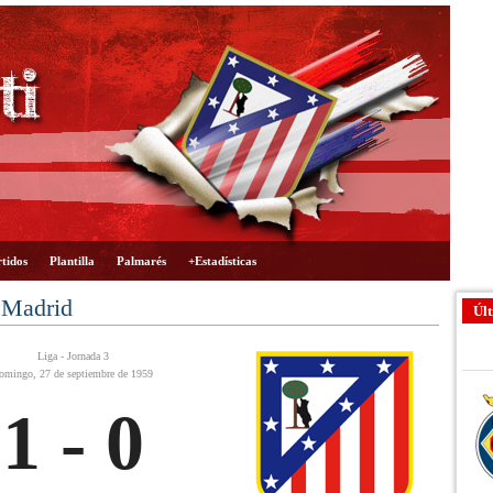
tidos
Plantilla
Palmarés
+Estadísticas
 Madrid
Últ
Liga - Jornada 3
omingo, 27 de septiembre de 1959
1 - 0