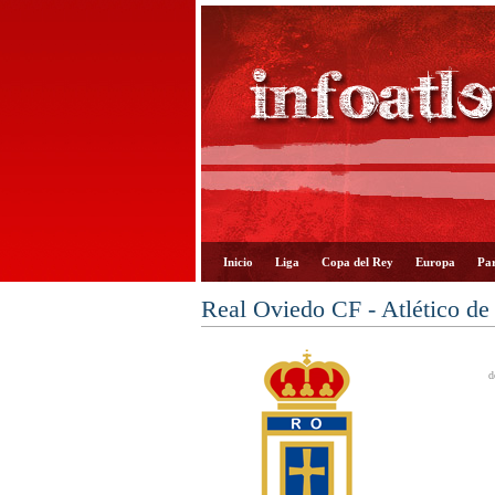
Inicio
Liga
Copa del Rey
Europa
Par
Real Oviedo CF - Atlético de
d