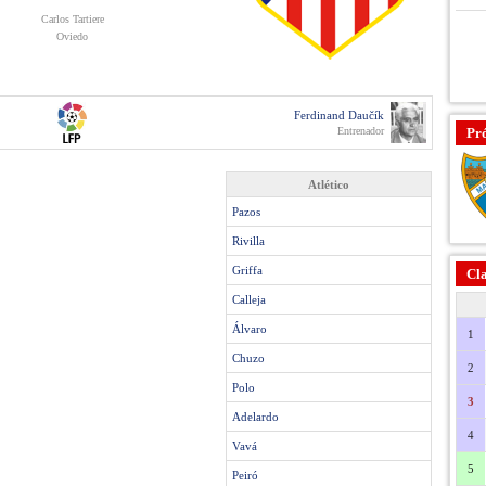
Carlos Tartiere
Oviedo
Ferdinand Daučík
Entrenador
Pr
Atlético
Pazos
Rivilla
Griffa
Cla
Calleja
Álvaro
1
Chuzo
2
Polo
3
Adelardo
4
Vavá
5
Peiró