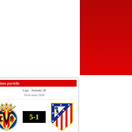
imo partido
Liga - Jornada 38
24 de mayo 2026
5-1