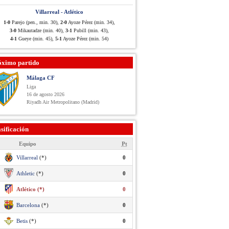
Villarreal - Atlético
1-0
Parejo (pen., min. 30),
2-0
Ayoze Pérez (min. 34),
3-0
Mikautadze (min. 40),
3-1
Pubill (min. 43),
4-1
Gueye (min. 45),
5-1
Ayoze Pérez (min. 54)
óximo partido
Málaga CF
Liga
16 de agosto 2026
Riyadh Air Metropolitano (Madrid)
sificación
Equipo
Pt
Villarreal
(*)
0
Athletic
(*)
0
Atlético (*)
0
Barcelona
(*)
0
Betis
(*)
0