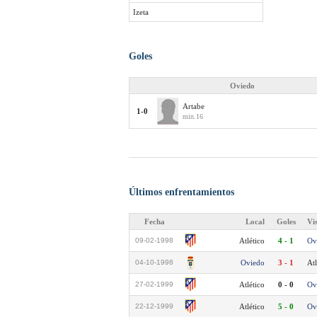
Izeta
Goles
Oviedo
Artabe
1-0
min.16
Últimos enfrentamientos
Fecha
Local
Goles
Vi
09-02-1998
Atlético
4 - 1
Ov
04-10-1998
Oviedo
3 - 1
Atl
27-02-1999
Atlético
0 - 0
Ov
22-12-1999
Atlético
5 - 0
Ov