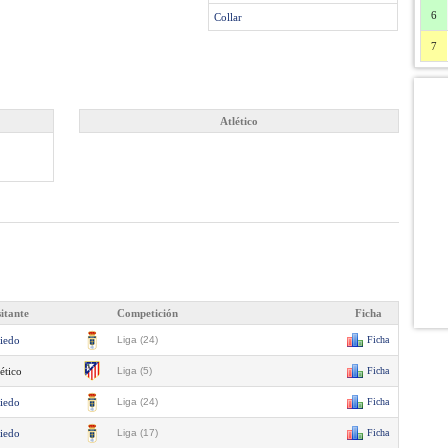
6
Collar
7
Atlético
sitante
Competición
Ficha
iedo
Liga (24)
Ficha
ético
Liga (5)
Ficha
iedo
Liga (24)
Ficha
iedo
Liga (17)
Ficha