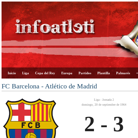
Inicio
Liga
Copa del Rey
Europa
Partidos
Plantilla
Palmarés
+
FC Barcelona - Atlético de Madrid
Liga - Jornada 2
domingo, 20 de septiembre de 1964
2 - 3