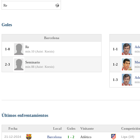
Re
Goles
Barcelona
Re
Ade
1-0
1-1
min.10 (Asist: Kocsis)
min.
Seminario
Me
2-3
1-2
min.88 (Asist: Kocsis)
min.
Ade
1-3
min
Últimos enfrentamientos
Fecha
Local
Goles
Visitante
Competició
21-12-2024
Barcelona
1 - 2
Atlético
Liga (18)