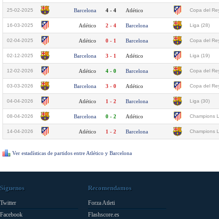
25-02-2025
Barcelona
4 - 4
Atlético
Copa del Rey
16-03-2025
Atlético
2 - 4
Barcelona
Liga (28)
02-04-2025
Atlético
0 - 1
Barcelona
Copa del Rey
02-12-2025
Barcelona
3 - 1
Atlético
Liga (19)
12-02-2026
Atlético
4 - 0
Barcelona
Copa del Rey
03-03-2026
Barcelona
3 - 0
Atlético
Copa del Rey
04-04-2026
Atlético
1 - 2
Barcelona
Liga (30)
08-04-2026
Barcelona
0 - 2
Atlético
Champions L
14-04-2026
Atlético
1 - 2
Barcelona
Champions L
Ver estadísticas de partidos entre Atlético y Barcelona
Síguenos
Recomendamos
Twitter
Forza Atleti
Facebook
Flashscore.es