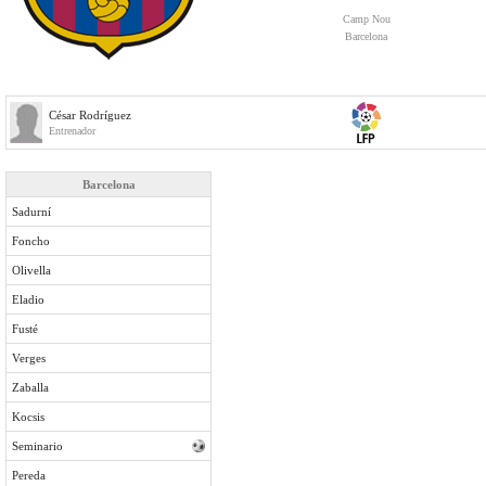
Camp Nou
Barcelona
César Rodríguez
Entrenador
Barcelona
Sadurní
Foncho
Olivella
Eladio
Fusté
Verges
Zaballa
Kocsis
Seminario
Pereda