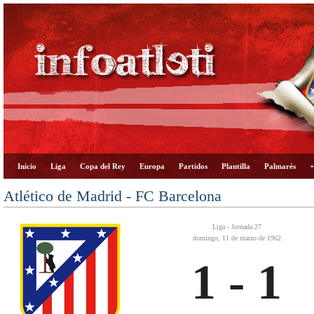
Inicio
Liga
Copa del Rey
Europa
Partidos
Plantilla
Palmarés
+
Atlético de Madrid - FC Barcelona
Liga - Jornada 27
domingo, 11 de marzo de 1962
1 - 1