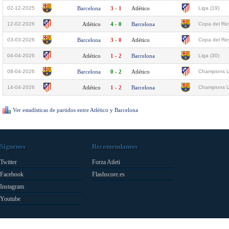
02-12-2025
Barcelona
3 - 1
Atlético
Liga (19)
12-02-2026
Atlético
4 - 0
Barcelona
Copa del Rey
03-03-2026
Barcelona
3 - 0
Atlético
Copa del Rey
04-04-2026
Atlético
1 - 2
Barcelona
Liga (30)
08-04-2026
Barcelona
0 - 2
Atlético
Champions L
14-04-2026
Atlético
1 - 2
Barcelona
Champions L
Ver estadísticas de partidos entre Atlético y Barcelona
Síguenos
Recomendamos
Twitter
Forza Atleti
Facebook
Flashscore.es
Instagram
Youtube