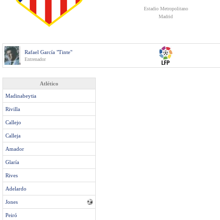
Estadio Metropolitano
Madrid
Rafael García "Tinte"
Entrenador
Atlético
Madinabeytia
Rivilla
Callejo
Calleja
Amador
Glaría
Rives
Adelardo
Jones
Peiró