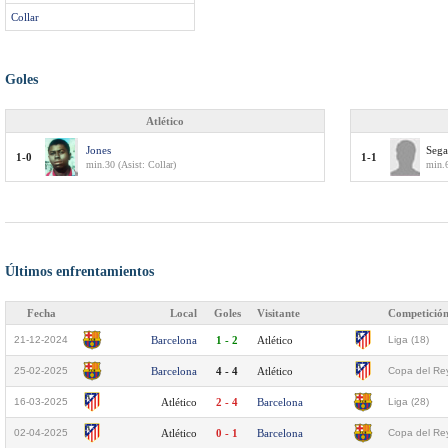
Collar
Goles
Atlético
Jones
Sega
1-0
1-1
min.30 (Asist: Collar)
min.
Últimos enfrentamientos
Fecha
Local
Goles
Visitante
Competició
21-12-2024
Barcelona
1 - 2
Atlético
Liga (18)
25-02-2025
Barcelona
4 - 4
Atlético
Copa del Rey
16-03-2025
Atlético
2 - 4
Barcelona
Liga (28)
02-04-2025
Atlético
0 - 1
Barcelona
Copa del Rey