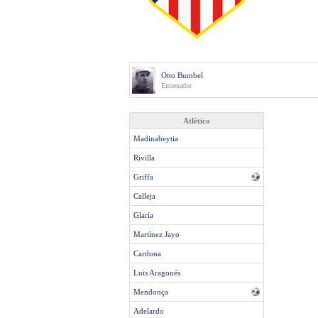
Otto Bumbel
Entrenador
Atlético
Madinabeytia
Rivilla
Griffa
Calleja
Glaría
Martínez Jayo
Cardona
Luis Aragonés
Mendonça
Adelardo