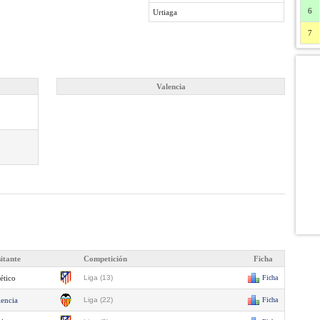
6
Urtiaga
7
Valencia
sitante
Competición
Ficha
ético
Liga (13)
Ficha
lencia
Liga (22)
Ficha