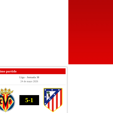
imo partido
Liga - Jornada 38
24 de mayo 2026
5-1