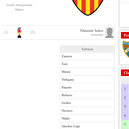
Estadio Metropolitano
Madrid
Edmundo Suárez
(3)
(0)
Entrenador
Pr
Valencia
Zamora
Totó
Mestre
Cla
Videgany
Paquito
1
Roberto
2
Guillot
3
Navarro
4
Waldo
5
Sánchez Lage