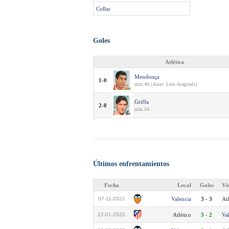
Collar
Goles
Atlético
Mendonça
1-0
min.40 (Asist: Luis Aragonés)
Griffa
2-0
min.54
Últimos enfrentamientos
Fecha
Local
Goles
Vi
07-11-2021
Valencia
3 - 3
Atl
22-01-2022
Atlético
3 - 2
Va