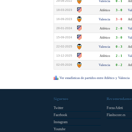
29-08-2022
Valencia
0 - 1
Atl
18-03-2023
Atlético
3 - 0
Va
16-09-2023
Valencia
3 - 0
Atl
28-01-2024
Atlético
2 - 0
Va
15-09-2024
Atlético
3 - 0
Va
22-02-2025
Valencia
0 - 3
Atl
13-12-2025
Atlético
2 - 1
Va
02-05-2026
Valencia
0 - 2
Atl
Ver estadísticas de partidos entre Atlético y Valencia
Síguenos
Recomendamo
Twitter
Forza Atleti
Facebook
Flashscore.es
Instagram
Youtube