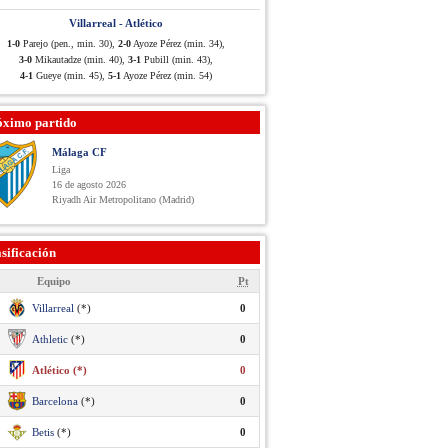
Villarreal - Atlético
1-0
Parejo (pen., min. 30),
2-0
Ayoze Pérez (min. 34),
3-0
Mikautadze (min. 40),
3-1
Pubill (min. 43),
4-1
Gueye (min. 45),
5-1
Ayoze Pérez (min. 54)
óximo partido
Málaga CF
Liga
16 de agosto 2026
Riyadh Air Metropolitano (Madrid)
sificación
Equipo
Pt
Villarreal
(*)
0
Athletic
(*)
0
Atlético (*)
0
Barcelona
(*)
0
Betis
(*)
0