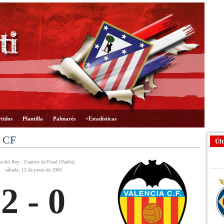
tidos
Plantilla
Palmarés
+Estadísticas
a CF
Últ
a del Rey - Cuartos de Final (Vuelta)
sábado, 12 de junio de 1965
2 - 0