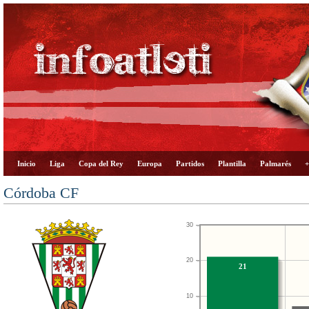
Inicio
Liga
Copa del Rey
Europa
Partidos
Plantilla
Palmarés
+
Córdoba CF
30
20
21
10