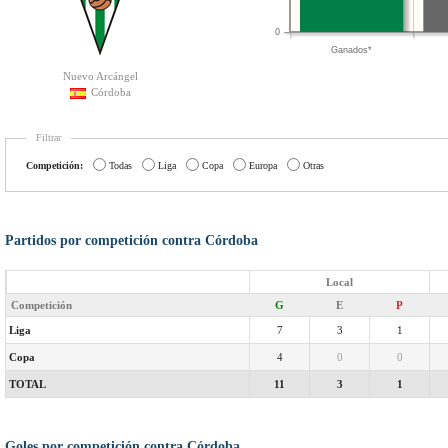
0
Ganados*
Nuevo Arcángel
Córdoba
Filtrar
Competición:
Todas
Liga
Copa
Europa
Otras
Partidos por competición contra Córdoba
Local
Competición
G
E
P
Liga
7
3
1
Copa
4
0
0
TOTAL
11
3
1
Goles por competición contra Córdoba