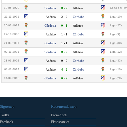
10-05-1970
Córdoba
0 - 2
Atlético
Copa del Rey
21-11-1971
Atlético
2 - 2
Córdoba
Liga (10)
26-03-1972
Córdoba
0 - 1
Atlético
Liga (27)
29-10-2000
Atlético
1 - 1
Córdoba
Liga (9)
24-03-2001
Córdoba
1 - 1
Atlético
Liga (30)
03-11-2001
Córdoba
0 - 2
Atlético
Liga (12)
23-03-2002
Atlético
0 - 0
Córdoba
Liga (33)
01-11-2014
Atlético
4 - 2
Córdoba
Liga (10)
04-04-2015
Córdoba
0 - 2
Atlético
Liga (29)
Síguenos
Recomendamos
Twitter
Forza Atleti
Facebook
Flashscore.es