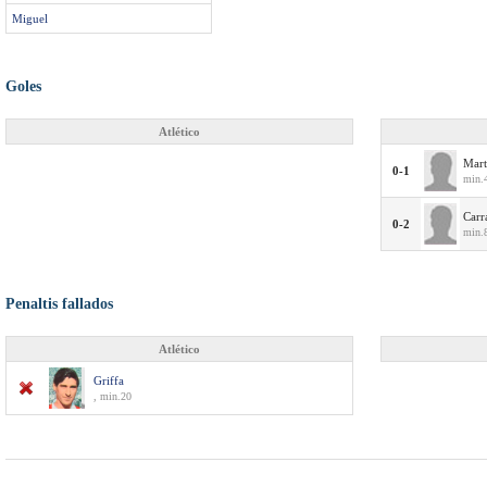
Miguel
Goles
Atlético
Mart
0-1
min.
Carr
0-2
min.
Penaltis fallados
Atlético
Griffa
, min.20