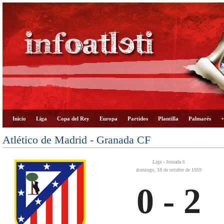
Inicio
Liga
Copa del Rey
Europa
Partidos
Plantilla
Palmarés
+
Atlético de Madrid - Granada CF
Liga - Jornada 6
domingo, 18 de octubre de 1959
0 - 2