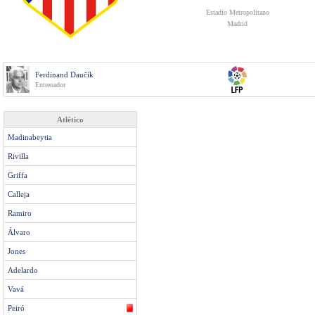
Estadio Metropolitano
Madrid
Ferdinand Daučík
Entrenador
Atlético
Madinabeytia
Rivilla
Griffa
Calleja
Ramiro
Álvaro
Jones
Adelardo
Vavá
Peiró