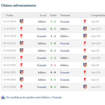
Últimos enfrentamientos
Fecha
Local
Goles
Visitante
Competició
15-10-2016
Atlético
7 - 1
Granada
Liga (8)
11-03-2017
Granada
0 - 1
Atlético
Liga (27)
23-11-2019
Granada
1 - 1
Atlético
Liga (14)
08-02-2020
Atlético
1 - 0
Granada
Liga (23)
27-09-2020
Atlético
6 - 1
Granada
Liga (3)
13-02-2021
Granada
1 - 2
Atlético
Liga (23)
22-12-2021
Granada
2 - 1
Atlético
Liga (9)
20-04-2022
Atlético
0 - 0
Granada
Liga (33)
14-08-2023
Atlético
3 - 1
Granada
Liga (1)
22-01-2024
Granada
0 - 1
Atlético
Liga (21)
Ver estadísticas de partidos entre Atlético y Granada