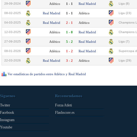
29-09-2024
Atlético
1 - 1
Real Madrid
Liga (8)
08-02-2025
Real Madrid
1 - 1
Atlético
Liga (23)
04-03-2025
Real Madrid
2 - 1
Atlético
Champions L
12-03-2025
Atlético
1 - 0
Real Madrid
Champions L
27-09-2025
Atlético
5 - 2
Real Madrid
Liga (7)
08-01-2026
Atlético
1 - 2
Real Madrid
Supercopa d
22-03-2026
Real Madrid
3 - 2
Atlético
Liga (29)
Ver estadísticas de partidos entre Atlético y Real Madrid
Síguenos
Recomendamos
Twitter
Forza Atleti
Facebook
Flashscore.es
Instagram
Youtube