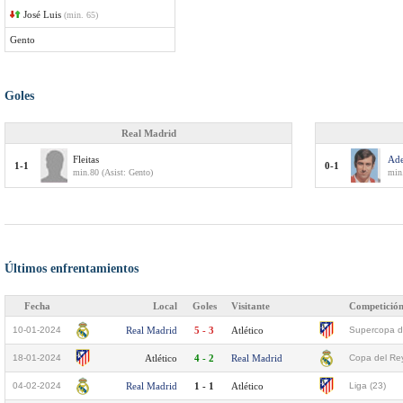
José Luis
(min. 65)
Gento
Goles
Real Madrid
Fleitas
Ade
1-1
0-1
min.80 (Asist: Gento)
min.
Últimos enfrentamientos
Fecha
Local
Goles
Visitante
Competició
10-01-2024
Real Madrid
5 - 3
Atlético
Supercopa d
18-01-2024
Atlético
4 - 2
Real Madrid
Copa del Rey
04-02-2024
Real Madrid
1 - 1
Atlético
Liga (23)