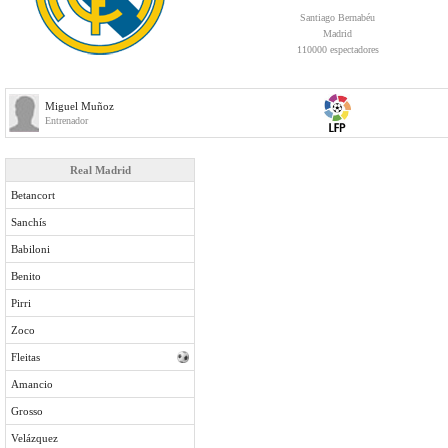
Santiago Bernabéu
Madrid
110000 espectadores
Miguel Muñoz
Entrenador
Real Madrid
Betancort
Sanchís
Babiloni
Benito
Pirri
Zoco
Fleitas
Amancio
Grosso
Velázquez