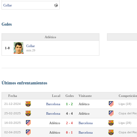
Collar
Goles
Atlético
Collar
1-0
min.29
Últimos enfrentamientos
Fecha
Local
Goles
Visitante
Competició
21-12-2024
Barcelona
1 - 2
Atlético
Liga (18)
25-02-2025
Barcelona
4 - 4
Atlético
Copa del Rey
16-03-2025
Atlético
2 - 4
Barcelona
Liga (28)
02-04-2025
Atlético
0 - 1
Barcelona
Copa del Rey