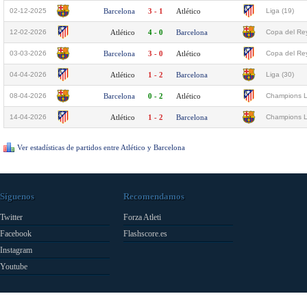
02-12-2025
Barcelona
3 - 1
Atlético
Liga (19)
12-02-2026
Atlético
4 - 0
Barcelona
Copa del Rey
03-03-2026
Barcelona
3 - 0
Atlético
Copa del Rey
04-04-2026
Atlético
1 - 2
Barcelona
Liga (30)
08-04-2026
Barcelona
0 - 2
Atlético
Champions L
14-04-2026
Atlético
1 - 2
Barcelona
Champions L
Ver estadísticas de partidos entre Atlético y Barcelona
Síguenos
Recomendamos
Twitter
Forza Atleti
Facebook
Flashscore.es
Instagram
Youtube