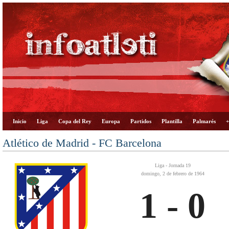
Inicio
Liga
Copa del Rey
Europa
Partidos
Plantilla
Palmarés
+
Atlético de Madrid - FC Barcelona
Liga - Jornada 19
domingo, 2 de febrero de 1964
1 - 0