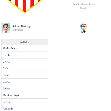
Estadio Metropolitano
Madrid
Sabino Barinaga
Entrenador
Atlético
Madinabeytia
Rivilla
Griffa
Calleja
Ramiro
Glaría
Lomas
Martínez Jayo
Grosso
Adelardo