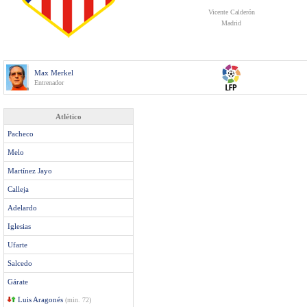
Vicente Calderón
Madrid
Max Merkel
Entrenador
Atlético
Pacheco
Melo
Martínez Jayo
Calleja
Adelardo
Iglesias
Ufarte
Salcedo
Gárate
Luis Aragonés
(min. 72)