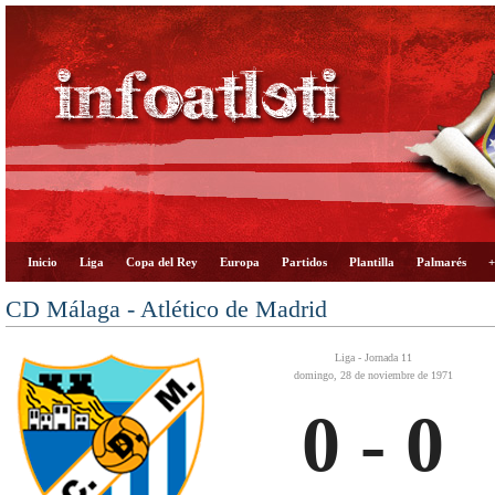
Inicio
Liga
Copa del Rey
Europa
Partidos
Plantilla
Palmarés
+
CD Málaga - Atlético de Madrid
Liga - Jornada 11
domingo, 28 de noviembre de 1971
0 - 0