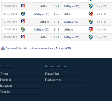
27-01-1985
Atlético
3 - 0
Málaga (CD)
Liga (22)
09-10-1988
Málaga (CD)
1 - 2
Atlético
Liga (6)
12-03-1989
Atlético
3 - 0
Málaga (CD)
Liga (25)
17-09-1989
Málaga (CD)
0 - 0
Atlético
Liga (3)
31-01-1990
Atlético
2 - 0
Málaga (CD)
Liga (22)
Ver estadísticas de partidos entre Atlético y Málaga (CD)
Síguenos
Recomendamos
Twitter
Forza Atleti
Facebook
Flashscore.es
Instagram
Youtube