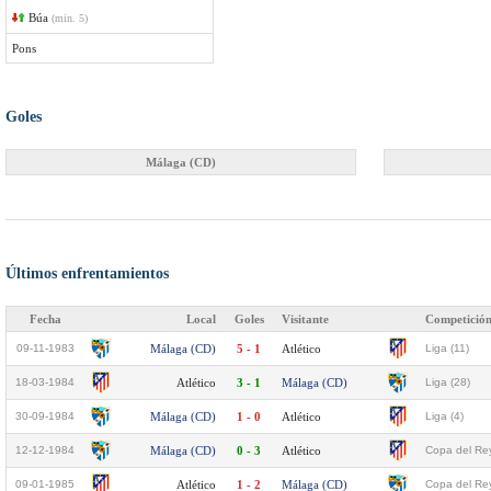
Búa
(min. 5)
Pons
Goles
Málaga (CD)
Últimos enfrentamientos
Fecha
Local
Goles
Visitante
Competició
09-11-1983
Málaga (CD)
5 - 1
Atlético
Liga (11)
18-03-1984
Atlético
3 - 1
Málaga (CD)
Liga (28)
30-09-1984
Málaga (CD)
1 - 0
Atlético
Liga (4)
12-12-1984
Málaga (CD)
0 - 3
Atlético
Copa del Rey
09-01-1985
Atlético
1 - 2
Málaga (CD)
Copa del Rey