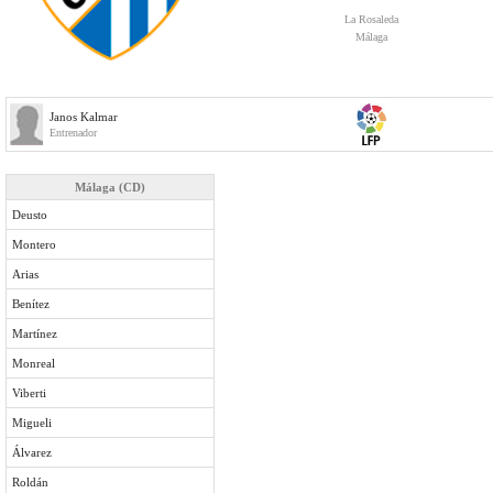
La Rosaleda
Málaga
Janos Kalmar
Entrenador
Málaga (CD)
Deusto
Montero
Arias
Benítez
Martínez
Monreal
Viberti
Migueli
Álvarez
Roldán