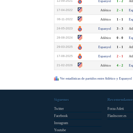
12-09-2021
Espanyol
1 - 2
Atl
17-04-2022
Atlético
2 - 1
Es
06-11-2022
Atlético
1 - 1
Es
24-05-2023
Espanyol
3 - 3
Atl
28-08-2024
Atlético
0 - 0
Es
29-03-2025
Espanyol
1 - 1
Atl
17-08-2025
Espanyol
2 - 1
Atl
21-02-2026
Atlético
4 - 2
Es
Ver estadísticas de partidos entre Atlético y Espanyol
Síguenos
Recomendamo
Twitter
Forza Atleti
Facebook
Flashscore.es
Instagram
Youtube