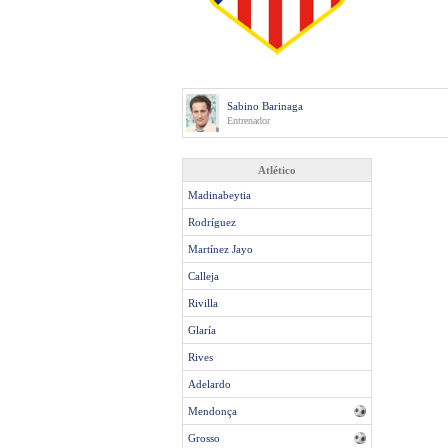
Sabino Barinaga
Entrenador
Atlético
Madinabeytia
Rodríguez
Martínez Jayo
Calleja
Rivilla
Glaría
Rives
Adelardo
Mendonça
Grosso