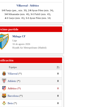
Villarreal - Atlético
1-0
Parejo (pen., min. 30),
2-0
Ayoze Pérez (min. 34),
3-0
Mikautadze (min. 40),
3-1
Pubill (min. 43),
4-1
Gueye (min. 45),
5-1
Ayoze Pérez (min. 54)
óximo partido
Málaga CF
Liga
16 de agosto 2026
Riyadh Air Metropolitano (Madrid)
sificación
Equipo
Pt
Villarreal
(*)
0
Athletic
(*)
0
Atlético (*)
0
Barcelona
(*)
0
Betis
(*)
0