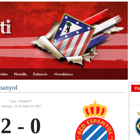
tidos
Plantilla
Palmarés
+Estadísticas
panyol
Últ
Liga - Jornada 27
domingo, 29 de marzo de 1964
2 - 0