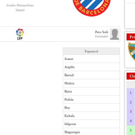
Estadio Metropolitano
Madrid
Pere Solé
Entrenador
Pr
Espanyol
Joanet
Argilés
Bartoli
Cla
Muñoz
Riera
1
Pedrín
2
Boy
3
Kubala
4
Idígoras
5
Maguregui