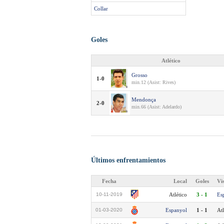
Collar
Goles
Atlético
Grosso
1-0
min.12 (Asist: Rives)
Mendonça
2-0
min.66 (Asist: Adelardo)
Últimos enfrentamientos
Fecha
Local
Goles
Vi
10-11-2019
Atlético
3 - 1
Es
01-03-2020
Espanyol
1 - 1
Atl