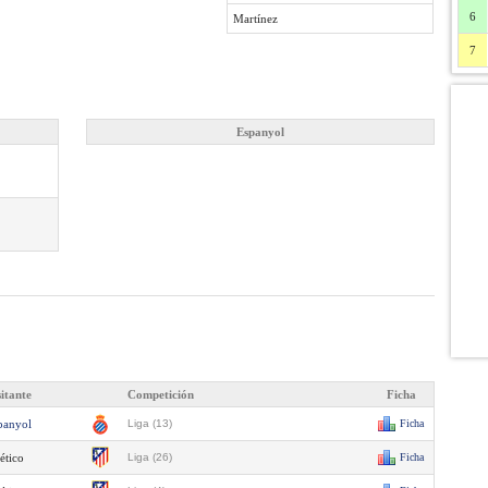
6
Martínez
7
Espanyol
sitante
Competición
Ficha
panyol
Liga (13)
Ficha
ético
Liga (26)
Ficha