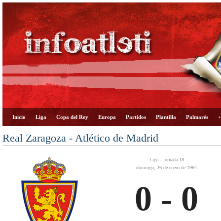
Inicio
Liga
Copa del Rey
Europa
Partidos
Plantilla
Palmarés
+
Real Zaragoza - Atlético de Madrid
Liga - Jornada 18
domingo, 26 de enero de 1964
0 - 0