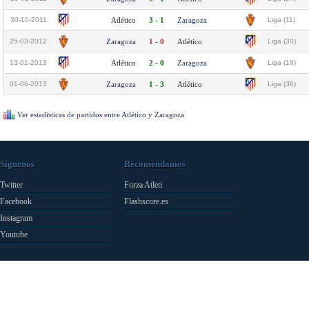
30-10-2011
Atlético
3 - 1
Zaragoza
Liga (11)
25-03-2012
Zaragoza
1 - 0
Atlético
Liga (30)
13-01-2013
Atlético
2 - 0
Zaragoza
Liga (19)
01-06-2013
Zaragoza
1 - 3
Atlético
Liga (38)
Ver estadísticas de partidos entre Atlético y Zaragoza
Síguenos
Recomendamos
Twitter
Forza Atleti
Facebook
Flashscore.es
Instagram
Youtube