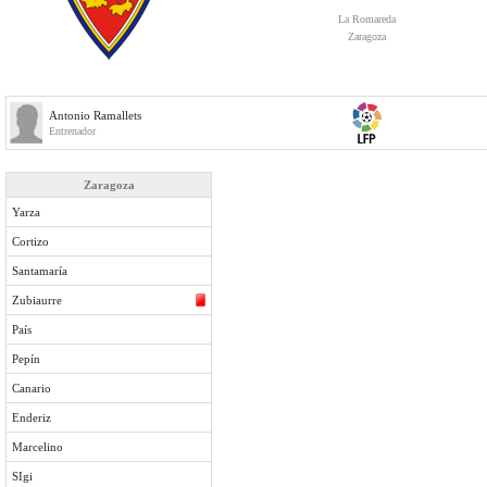
La Romareda
Zaragoza
Antonio Ramallets
Entrenador
Zaragoza
Yarza
Cortizo
Santamaría
Zubiaurre
País
Pepín
Canario
Enderiz
Marcelino
SIgi