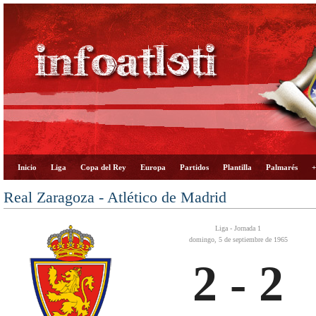
Inicio
Liga
Copa del Rey
Europa
Partidos
Plantilla
Palmarés
+
Real Zaragoza - Atlético de Madrid
Liga - Jornada 1
domingo, 5 de septiembre de 1965
2 - 2