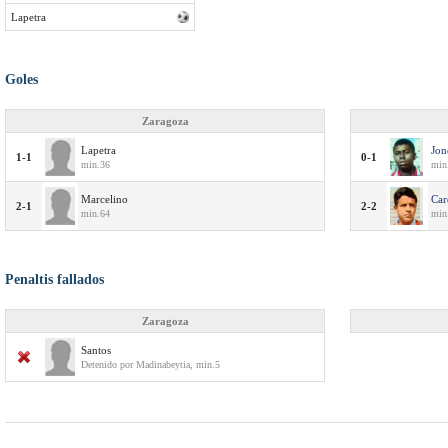
Lapetra
Goles
Zaragoza
Lapetra
Jon
1-1
0-1
min.36
min
Marcelino
Car
2-1
2-2
min.64
min
Penaltis fallados
Zaragoza
Santos
Detenido por Madinabeytia, min.5