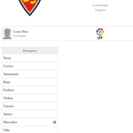
La Romareda
Zaragoza
Louis Hon
Entrenador
Zaragoza
Yarza
Cortizo
Santamaría
Reija
Endériz
Violeta
Canario
Santos
Marcelino
Villa