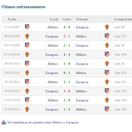
Últimos enfrentamientos
Fecha
Local
Goles
Visitante
Competició
21-10-2007
Atlético
4 - 0
Zaragoza
Liga (8)
08-03-2008
Zaragoza
2 - 1
Atlético
Liga (27)
03-10-2009
Atlético
2 - 1
Zaragoza
Liga (6)
07-03-2010
Zaragoza
1 - 1
Atlético
Liga (25)
26-09-2010
Atlético
1 - 0
Zaragoza
Liga (5)
19-02-2011
Zaragoza
0 - 1
Atlético
Liga (24)
30-10-2011
Atlético
3 - 1
Zaragoza
Liga (11)
25-03-2012
Zaragoza
1 - 0
Atlético
Liga (30)
13-01-2013
Atlético
2 - 0
Zaragoza
Liga (19)
01-06-2013
Zaragoza
1 - 3
Atlético
Liga (38)
Ver estadísticas de partidos entre Atlético y Zaragoza