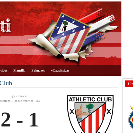
tidos
Plantilla
Palmarés
+Estadísticas
 Club
Últ
Liga - Jornada 13
domingo, 7 de diciembre de 1969
2 - 1