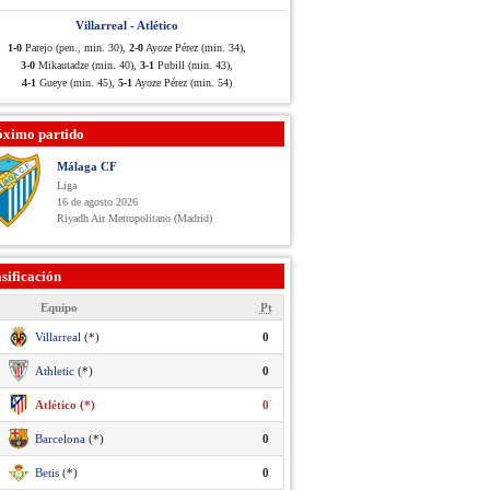
Villarreal - Atlético
1-0
Parejo (pen., min. 30),
2-0
Ayoze Pérez (min. 34),
3-0
Mikautadze (min. 40),
3-1
Pubill (min. 43),
4-1
Gueye (min. 45),
5-1
Ayoze Pérez (min. 54)
óximo partido
Málaga CF
Liga
16 de agosto 2026
Riyadh Air Metropolitano (Madrid)
sificación
Equipo
Pt
Villarreal
(*)
0
Athletic
(*)
0
Atlético (*)
0
Barcelona
(*)
0
Betis
(*)
0