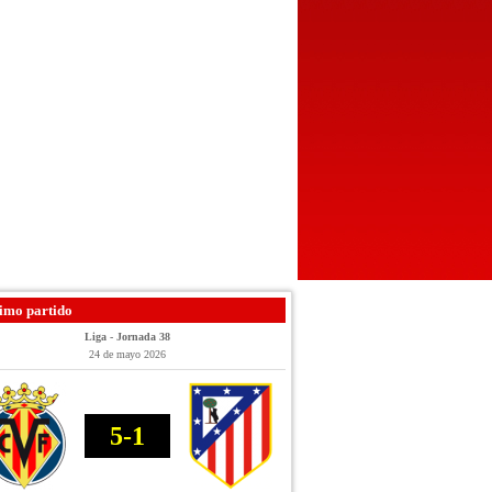
imo partido
Liga - Jornada 38
24 de mayo 2026
5-1