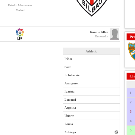
Estadio Manzanares
Madrid
Ronnie Allen
Entrenador
Pr
Athletic
Iríbar
Sáez
Echeberría
Cla
Aranguren
Igartúa
1
Larrauri
2
Argoitia
3
Uriarte
4
Arieta
5
Zubiaga