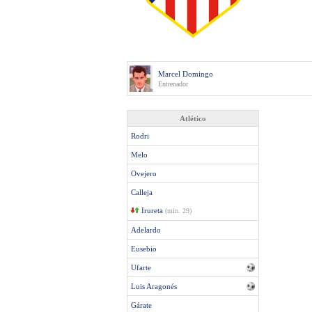
Marcel Domingo
Entrenador
Atlético
Rodri
Melo
Ovejero
Calleja
Irureta
(min. 29)
Adelardo
Eusebio
Ufarte
Luis Aragonés
Gárate