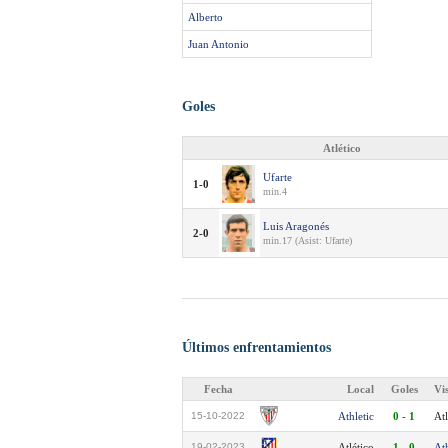
Alberto
Juan Antonio
Goles
Atlético
Ufarte
1-0
min.4
Luis Aragonés
2-0
min.17 (Asist: Ufarte)
Últimos enfrentamientos
Fecha
Local
Goles
Vi
15-10-2022
Athletic
0 - 1
Atl
19-02-2023
Atlético
1 - 0
Ath