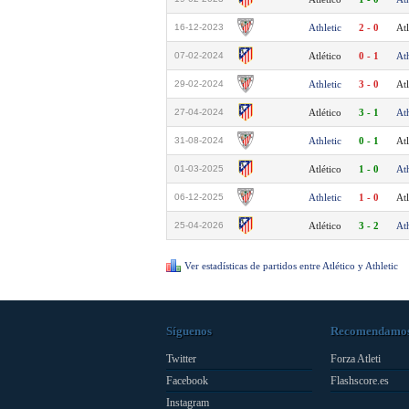
16-12-2023
Athletic
2 - 0
Atl
07-02-2024
Atlético
0 - 1
Ath
29-02-2024
Athletic
3 - 0
Atl
27-04-2024
Atlético
3 - 1
Ath
31-08-2024
Athletic
0 - 1
Atl
01-03-2025
Atlético
1 - 0
Ath
06-12-2025
Athletic
1 - 0
Atl
25-04-2026
Atlético
3 - 2
Ath
Ver estadísticas de partidos entre Atlético y Athletic
Síguenos
Recomendamo
Twitter
Forza Atleti
Facebook
Flashscore.es
Instagram