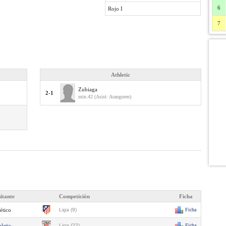
6
Rojo I
7
Athletic
Zubiaga
2-1
min.42 (Asist: Aranguren)
sitante
Competición
Ficha
ético
Liga (9)
Ficha
letic
Liga (22)
Ficha