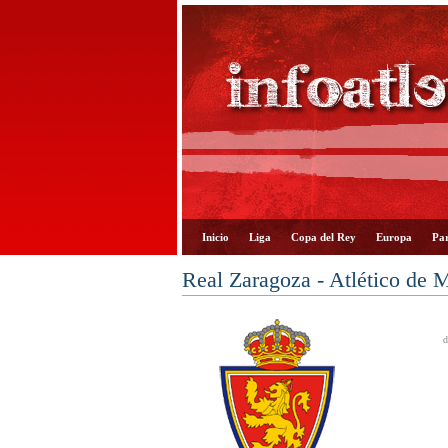
Inicio
Liga
Copa del Rey
Europa
Par
Real Zaragoza - Atlético de 
d