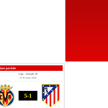
imo partido
Liga - Jornada 38
24 de mayo 2026
5-1