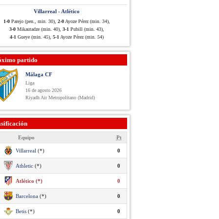
Villarreal - Atlético
1-0
Parejo (pen., min. 30),
2-0
Ayoze Pérez (min. 34),
3-0
Mikautadze (min. 40),
3-1
Pubill (min. 43),
4-1
Gueye (min. 45),
5-1
Ayoze Pérez (min. 54)
óximo partido
Málaga CF
Liga
16 de agosto 2026
Riyadh Air Metropolitano (Madrid)
sificación
Equipo
Pt
Villarreal
(*)
0
Athletic
(*)
0
Atlético (*)
0
Barcelona
(*)
0
Betis
(*)
0