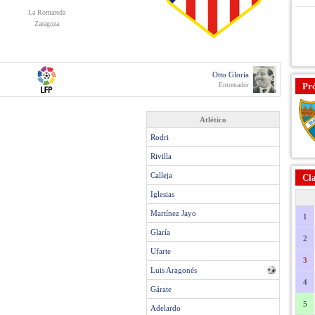
La Romareda
Zaragoza
Otto Gloria
Entrenador
Pr
Atlético
Rodri
Rivilla
Calleja
Cla
Iglesias
Martínez Jayo
1
Glaría
2
Ufarte
3
Luis Aragonés
4
Gárate
5
Adelardo