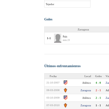
Tejedor
Goles
Zaragoza
País
1-1
min.23
Últimos enfrentamientos
Fecha
Local
Goles
Vi
21-10-2007
Atlético
4 - 0
Za
08-03-2008
Zaragoza
2 - 1
Atl
03-10-2009
Atlético
2 - 1
Za
07-03-2010
Zaragoza
1 - 1
Atl