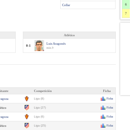
6
Collar
7
Atlético
Luis Aragonés
0-1
min.9
sitante
Competición
Ficha
ragoza
Liga (8)
Ficha
ético
Liga (27)
Ficha
ragoza
Liga (6)
Ficha
ético
Liga (25)
Ficha