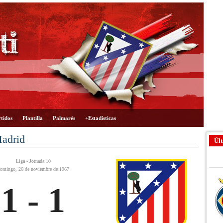
tidos
Plantilla
Palmarés
+Estadísticas
Madrid
Últ
Liga - Jornada 10
omingo, 26 de noviembre de 1967
1 - 1