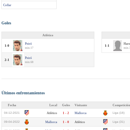
Collar
Goles
Atlético
Peiró
Har
1-0
1-1
min.17
min.
Peiró
2-1
min.68
Últimos enfrentamientos
Fecha
Local
Goles
Visitante
Competició
04-12-2021
Atlético
1 - 2
Mallorca
Liga (16)
09-04-2022
Mallorca
1 - 0
Atlético
Liga (31)