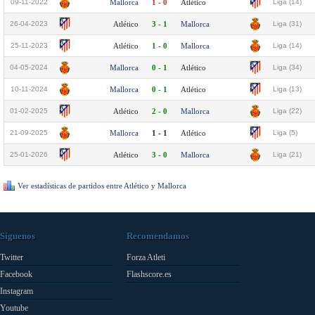
09-11-2022
Mallorca
1 - 0
Atlético
Liga (14)
26-04-2023
Atlético
3 - 1
Mallorca
Liga (31)
25-11-2023
Atlético
1 - 0
Mallorca
Liga (14)
04-05-2024
Mallorca
0 - 1
Atlético
Liga (34)
10-11-2024
Mallorca
0 - 1
Atlético
Liga (13)
01-02-2025
Atlético
2 - 0
Mallorca
Liga (22)
21-09-2025
Mallorca
1 - 1
Atlético
Liga (5)
25-01-2026
Atlético
3 - 0
Mallorca
Liga (21)
Ver estadísticas de partidos entre Atlético y Mallorca
Síguenos
Recomendamos
Twitter
Forza Atleti
Facebook
Flashscore.es
Instagram
Youtube