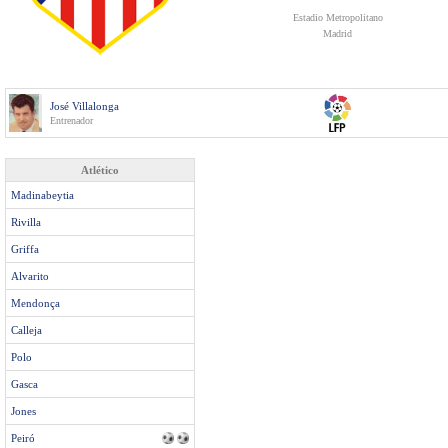
Estadio Metropolitano
Madrid
José Villalonga
Entrenador
Atlético
Madinabeytia
Rivilla
Griffa
Alvarito
Mendonça
Calleja
Polo
Gasca
Jones
Peiró