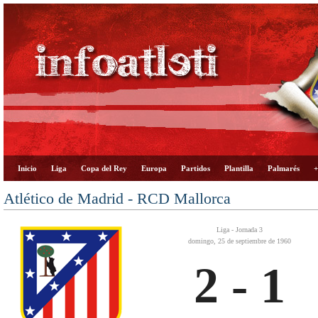
Inicio
Liga
Copa del Rey
Europa
Partidos
Plantilla
Palmarés
+
Atlético de Madrid - RCD Mallorca
Liga - Jornada 3
domingo, 25 de septiembre de 1960
2 - 1