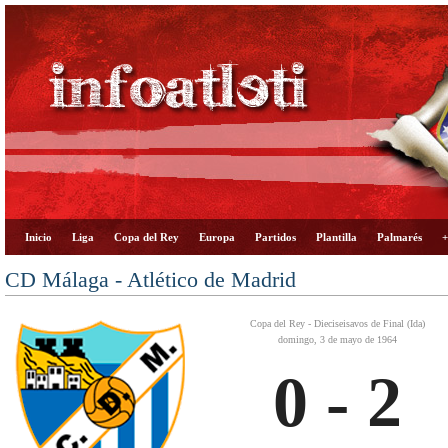
Inicio
Liga
Copa del Rey
Europa
Partidos
Plantilla
Palmarés
+
CD Málaga - Atlético de Madrid
Copa del Rey - Dieciseisavos de Final (Ida)
domingo, 3 de mayo de 1964
0 - 2