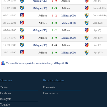
30-09-1984
Málaga (CD)
1 - 0
Atlético
Liga (4)
12-12-1984
Málaga (CD)
0 - 3
Atlético
Copa del Rey
09-01-1985
Atlético
1 - 2
Málaga (CD)
Copa del Rey
27-01-1985
Atlético
3 - 0
Málaga (CD)
Liga (22)
09-10-1988
Málaga (CD)
1 - 2
Atlético
Liga (6)
12-03-1989
Atlético
3 - 0
Málaga (CD)
Liga (25)
17-09-1989
Málaga (CD)
0 - 0
Atlético
Liga (3)
31-01-1990
Atlético
2 - 0
Málaga (CD)
Liga (22)
Ver estadísticas de partidos entre Atlético y Málaga (CD)
Síguenos
Recomendamos
Twitter
Forza Atleti
Facebook
Flashscore.es
Instagram
Youtube