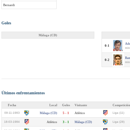
Bernardi
Goles
Málaga (CD)
Ade
0-1
min
Ram
0-2
min
Últimos enfrentamientos
Fecha
Local
Goles
Visitante
Competició
09-11-1983
Málaga (CD)
5 - 1
Atlético
Liga (11)
18-03-1984
Atlético
3 - 1
Málaga (CD)
Liga (28)