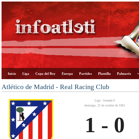
Inicio
Liga
Copa del Rey
Europa
Partidos
Plantilla
Palmarés
+
Atlético de Madrid - Real Racing Club
Liga - Jornada 9
domingo, 22 de octubre de 1961
1 - 0