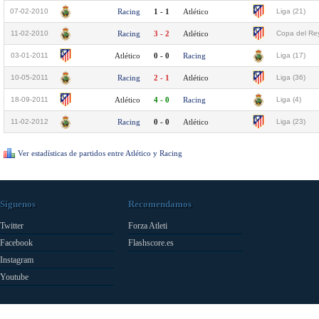
07-02-2010
Racing
1 - 1
Atlético
Liga (21)
11-02-2010
Racing
3 - 2
Atlético
Copa del Rey
03-01-2011
Atlético
0 - 0
Racing
Liga (17)
10-05-2011
Racing
2 - 1
Atlético
Liga (36)
18-09-2011
Atlético
4 - 0
Racing
Liga (4)
11-02-2012
Racing
0 - 0
Atlético
Liga (23)
Ver estadísticas de partidos entre Atlético y Racing
Síguenos
Recomendamos
Twitter
Forza Atleti
Facebook
Flashscore.es
Instagram
Youtube