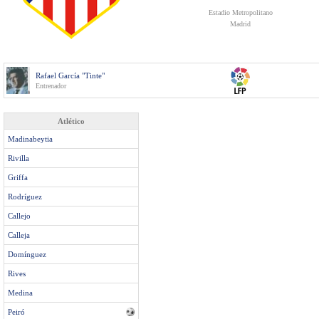
Estadio Metropolitano
Madrid
Rafael García "Tinte"
Entrenador
Atlético
Madinabeytia
Rivilla
Griffa
Rodríguez
Callejo
Calleja
Domínguez
Rives
Medina
Peiró