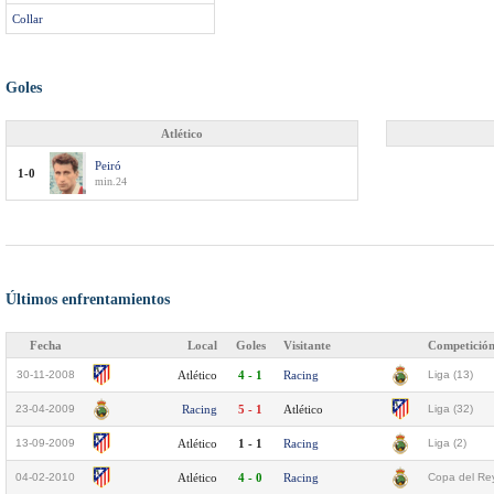
Collar
Goles
Atlético
Peiró
1-0
min.24
Últimos enfrentamientos
Fecha
Local
Goles
Visitante
Competició
30-11-2008
Atlético
4 - 1
Racing
Liga (13)
23-04-2009
Racing
5 - 1
Atlético
Liga (32)
13-09-2009
Atlético
1 - 1
Racing
Liga (2)
04-02-2010
Atlético
4 - 0
Racing
Copa del Rey