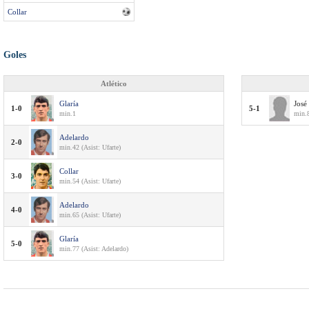
Collar
Goles
Atlético
Glaría
José
1-0
5-1
min.1
min.8
Adelardo
2-0
min.42 (Asist: Ufarte)
Collar
3-0
min.54 (Asist: Ufarte)
Adelardo
4-0
min.65 (Asist: Ufarte)
Glaría
5-0
min.77 (Asist: Adelardo)