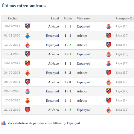
Últimos enfrentamientos
Fecha
Local
Goles
Visitante
Competició
10-11-2019
Atlético
3 - 1
Espanyol
Liga (13)
01-03-2020
Espanyol
1 - 1
Atlético
Liga (26)
12-09-2021
Espanyol
1 - 2
Atlético
Liga (4)
17-04-2022
Atlético
2 - 1
Espanyol
Liga (32)
06-11-2022
Atlético
1 - 1
Espanyol
Liga (13)
24-05-2023
Espanyol
3 - 3
Atlético
Liga (36)
28-08-2024
Atlético
0 - 0
Espanyol
Liga (3)
29-03-2025
Espanyol
1 - 1
Atlético
Liga (29)
17-08-2025
Espanyol
2 - 1
Atlético
Liga (1)
21-02-2026
Atlético
4 - 2
Espanyol
Liga (25)
Ver estadísticas de partidos entre Atlético y Espanyol