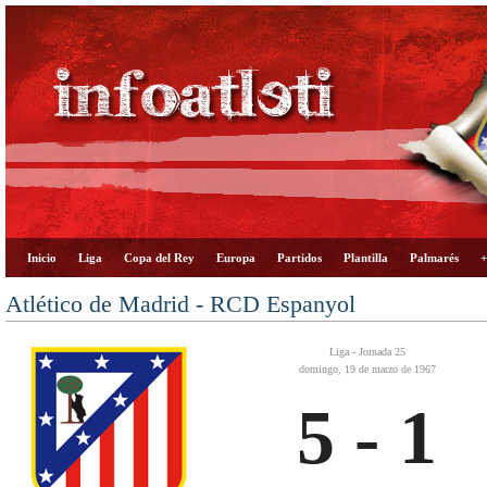
Inicio
Liga
Copa del Rey
Europa
Partidos
Plantilla
Palmarés
+
Atlético de Madrid - RCD Espanyol
Liga - Jornada 25
domingo, 19 de marzo de 1967
5 - 1