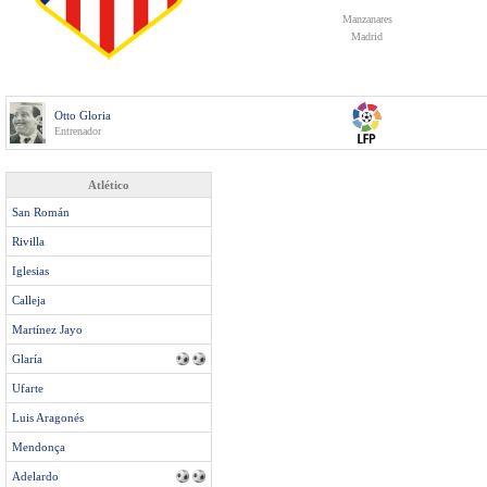
Manzanares
Madrid
Otto Gloria
Entrenador
Atlético
San Román
Rivilla
Iglesias
Calleja
Martínez Jayo
Glaría
Ufarte
Luis Aragonés
Mendonça
Adelardo