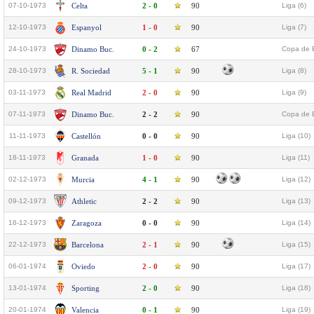
07-10-1973
Celta
2 - 0
90
Liga (6)
12-10-1973
Espanyol
1 - 0
90
Liga (7)
24-10-1973
Dinamo Buc.
0 - 2
67
Copa de E
28-10-1973
R. Sociedad
5 - 1
90
Liga (8)
03-11-1973
Real Madrid
2 - 0
90
Liga (9)
07-11-1973
Dinamo Buc.
2 - 2
90
Copa de E
11-11-1973
Castellón
0 - 0
90
Liga (10)
18-11-1973
Granada
1 - 0
90
Liga (11)
02-12-1973
Murcia
4 - 1
90
Liga (12)
09-12-1973
Athletic
2 - 2
90
Liga (13)
16-12-1973
Zaragoza
0 - 0
90
Liga (14)
22-12-1973
Barcelona
2 - 1
90
Liga (15)
06-01-1974
Oviedo
2 - 0
90
Liga (17)
13-01-1974
Sporting
2 - 0
90
Liga (18)
20-01-1974
Valencia
0 - 1
90
Liga (19)