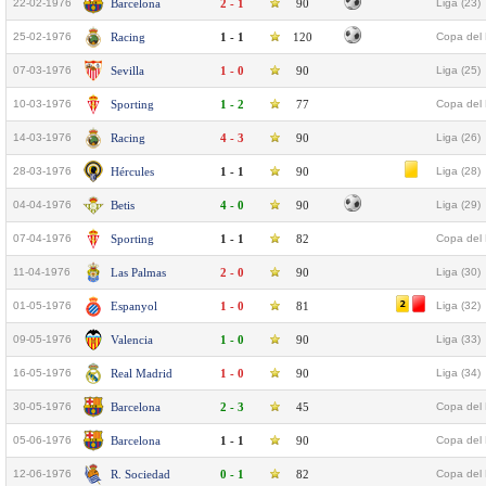
22-02-1976
Barcelona
2 - 1
90
Liga (23)
25-02-1976
Racing
1 - 1
120
Copa del 
07-03-1976
Sevilla
1 - 0
90
Liga (25)
10-03-1976
Sporting
1 - 2
77
Copa del 
14-03-1976
Racing
4 - 3
90
Liga (26)
28-03-1976
Hércules
1 - 1
90
Liga (28)
04-04-1976
Betis
4 - 0
90
Liga (29)
07-04-1976
Sporting
1 - 1
82
Copa del 
11-04-1976
Las Palmas
2 - 0
90
Liga (30)
01-05-1976
Espanyol
1 - 0
81
Liga (32)
09-05-1976
Valencia
1 - 0
90
Liga (33)
16-05-1976
Real Madrid
1 - 0
90
Liga (34)
30-05-1976
Barcelona
2 - 3
45
Copa del 
05-06-1976
Barcelona
1 - 1
90
Copa del 
12-06-1976
R. Sociedad
0 - 1
82
Copa del 