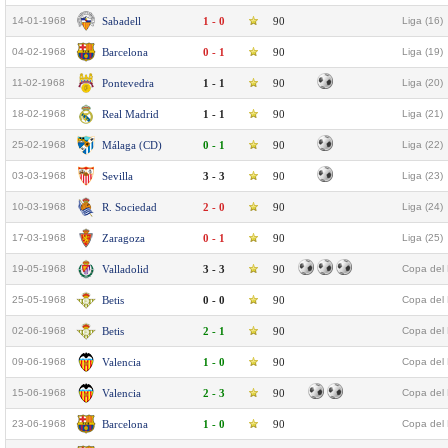
14-01-1968
Sabadell
1 - 0
90
Liga (16)
04-02-1968
Barcelona
0 - 1
90
Liga (19)
11-02-1968
Pontevedra
1 - 1
90
Liga (20)
18-02-1968
Real Madrid
1 - 1
90
Liga (21)
25-02-1968
Málaga (CD)
0 - 1
90
Liga (22)
03-03-1968
Sevilla
3 - 3
90
Liga (23)
10-03-1968
R. Sociedad
2 - 0
90
Liga (24)
17-03-1968
Zaragoza
0 - 1
90
Liga (25)
19-05-1968
Valladolid
3 - 3
90
Copa del 
25-05-1968
Betis
0 - 0
90
Copa del 
02-06-1968
Betis
2 - 1
90
Copa del 
09-06-1968
Valencia
1 - 0
90
Copa del 
15-06-1968
Valencia
2 - 3
90
Copa del 
23-06-1968
Barcelona
1 - 0
90
Copa del 