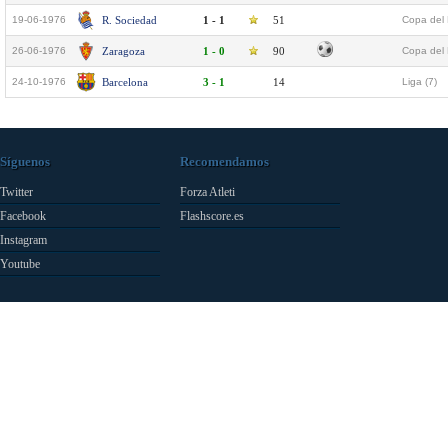
19-06-1976
R. Sociedad
1 - 1
51
Copa del 
26-06-1976
Zaragoza
1 - 0
90
Copa del 
24-10-1976
Barcelona
3 - 1
14
Liga (7)
Síguenos
Recomendamos
Twitter
Forza Atleti
Facebook
Flashscore.es
Instagram
Youtube