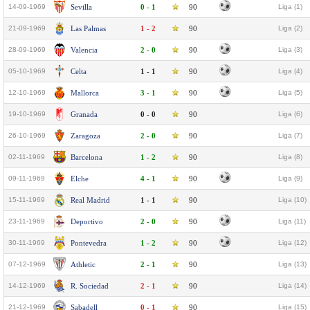
14-09-1969
Sevilla
0 - 1
90
Liga (1)
21-09-1969
Las Palmas
1 - 2
90
Liga (2)
28-09-1969
Valencia
2 - 0
90
Liga (3)
05-10-1969
Celta
1 - 1
90
Liga (4)
12-10-1969
Mallorca
3 - 1
90
Liga (5)
19-10-1969
Granada
0 - 0
90
Liga (6)
26-10-1969
Zaragoza
2 - 0
90
Liga (7)
02-11-1969
Barcelona
1 - 2
90
Liga (8)
09-11-1969
Elche
4 - 1
90
Liga (9)
15-11-1969
Real Madrid
1 - 1
90
Liga (10)
23-11-1969
Deportivo
2 - 0
90
Liga (11)
30-11-1969
Pontevedra
1 - 2
90
Liga (12)
07-12-1969
Athletic
2 - 1
90
Liga (13)
14-12-1969
R. Sociedad
2 - 1
90
Liga (14)
21-12-1969
Sabadell
0 - 1
90
Liga (15)