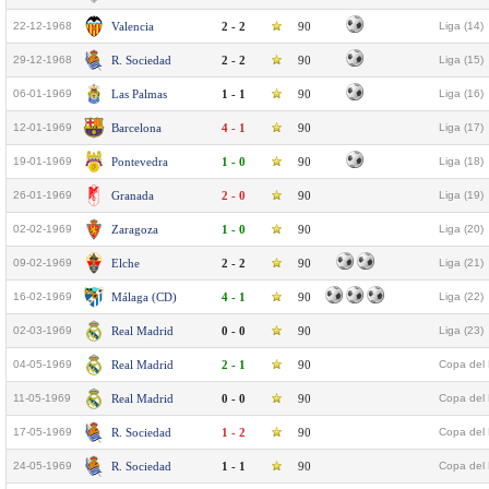
22-12-1968
Valencia
2 - 2
90
Liga (14)
29-12-1968
R. Sociedad
2 - 2
90
Liga (15)
06-01-1969
Las Palmas
1 - 1
90
Liga (16)
12-01-1969
Barcelona
4 - 1
90
Liga (17)
19-01-1969
Pontevedra
1 - 0
90
Liga (18)
26-01-1969
Granada
2 - 0
90
Liga (19)
02-02-1969
Zaragoza
1 - 0
90
Liga (20)
09-02-1969
Elche
2 - 2
90
Liga (21)
16-02-1969
Málaga (CD)
4 - 1
90
Liga (22)
02-03-1969
Real Madrid
0 - 0
90
Liga (23)
04-05-1969
Real Madrid
2 - 1
90
Copa del 
11-05-1969
Real Madrid
0 - 0
90
Copa del 
17-05-1969
R. Sociedad
1 - 2
90
Copa del 
24-05-1969
R. Sociedad
1 - 1
90
Copa del 