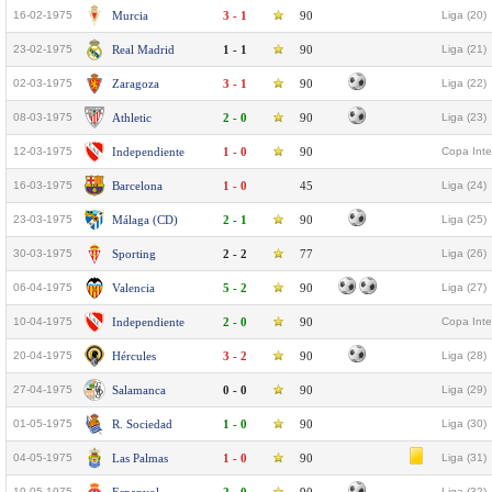
16-02-1975
Murcia
3 - 1
90
Liga (20)
23-02-1975
Real Madrid
1 - 1
90
Liga (21)
02-03-1975
Zaragoza
3 - 1
90
Liga (22)
08-03-1975
Athletic
2 - 0
90
Liga (23)
12-03-1975
Independiente
1 - 0
90
Copa Inter
16-03-1975
Barcelona
1 - 0
45
Liga (24)
23-03-1975
Málaga (CD)
2 - 1
90
Liga (25)
30-03-1975
Sporting
2 - 2
77
Liga (26)
06-04-1975
Valencia
5 - 2
90
Liga (27)
10-04-1975
Independiente
2 - 0
90
Copa Inter
20-04-1975
Hércules
3 - 2
90
Liga (28)
27-04-1975
Salamanca
0 - 0
90
Liga (29)
01-05-1975
R. Sociedad
1 - 0
90
Liga (30)
04-05-1975
Las Palmas
1 - 0
90
Liga (31)
10-05-1975
Liga (32)