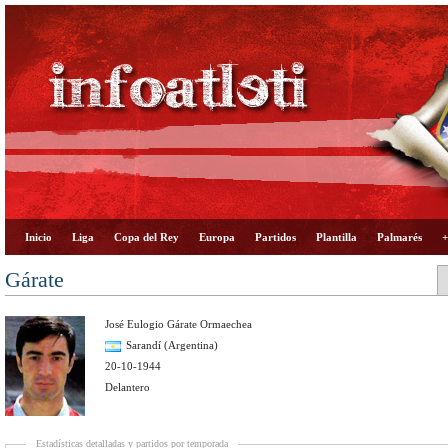
Inicio
Liga
Copa del Rey
Europa
Partidos
Plantilla
Palmarés
+
Gárate
José Eulogio Gárate Ormaechea
Sarandí (Argentina)
20-10-1944
Delantero
Estadísticas detalladas y partidos por temporada