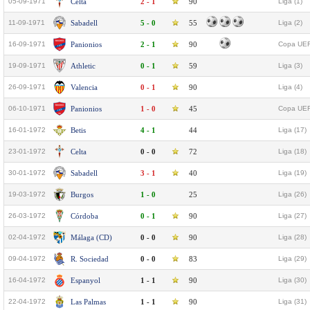
05-09-1971
Celta
2 - 1
90
Liga (1)
11-09-1971
Sabadell
5 - 0
55
Liga (2)
16-09-1971
Panionios
2 - 1
90
Copa UEF
19-09-1971
Athletic
0 - 1
59
Liga (3)
26-09-1971
Valencia
0 - 1
90
Liga (4)
06-10-1971
Panionios
1 - 0
45
Copa UEF
16-01-1972
Betis
4 - 1
44
Liga (17)
23-01-1972
Celta
0 - 0
72
Liga (18)
30-01-1972
Sabadell
3 - 1
40
Liga (19)
19-03-1972
Burgos
1 - 0
25
Liga (26)
26-03-1972
Córdoba
0 - 1
90
Liga (27)
02-04-1972
Málaga (CD)
0 - 0
90
Liga (28)
09-04-1972
R. Sociedad
0 - 0
83
Liga (29)
16-04-1972
Espanyol
1 - 1
90
Liga (30)
22-04-1972
Las Palmas
1 - 1
90
Liga (31)