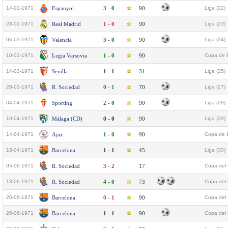
14-02-1971
Espanyol
3 - 0
90
Liga (22)
28-02-1971
Real Madrid
1 - 0
90
Liga (23)
06-03-1971
Valencia
3 - 0
90
Liga (24)
10-03-1971
Legia Varsovia
1 - 0
90
Copa de E
14-03-1971
Sevilla
1 - 1
31
Liga (25)
28-03-1971
R. Sociedad
0 - 1
70
Liga (27)
04-04-1971
Sporting
2 - 0
90
Liga (28)
10-04-1971
Málaga (CD)
0 - 0
90
Liga (29)
14-04-1971
Ajax
1 - 0
90
Copa de E
18-04-1971
Barcelona
1 - 1
45
Liga (30)
05-06-1971
R. Sociedad
3 - 2
17
Copa del 
13-06-1971
R. Sociedad
4 - 0
73
Copa del 
20-06-1971
Barcelona
0 - 1
90
Copa del 
26-06-1971
Barcelona
1 - 1
90
Copa del 