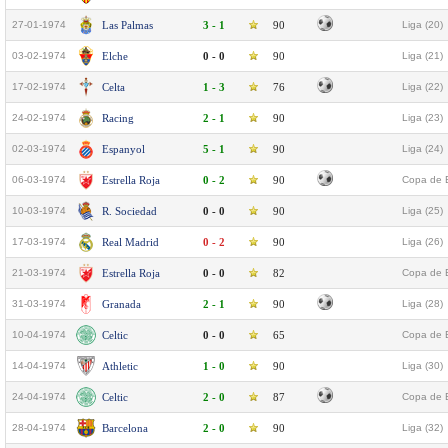
27-01-1974
Las Palmas
3 - 1
90
Liga (20)
03-02-1974
Elche
0 - 0
90
Liga (21)
17-02-1974
Celta
1 - 3
76
Liga (22)
24-02-1974
Racing
2 - 1
90
Liga (23)
02-03-1974
Espanyol
5 - 1
90
Liga (24)
06-03-1974
Estrella Roja
0 - 2
90
Copa de E
10-03-1974
R. Sociedad
0 - 0
90
Liga (25)
17-03-1974
Real Madrid
0 - 2
90
Liga (26)
21-03-1974
Estrella Roja
0 - 0
82
Copa de E
31-03-1974
Granada
2 - 1
90
Liga (28)
10-04-1974
Celtic
0 - 0
65
Copa de E
14-04-1974
Athletic
1 - 0
90
Liga (30)
24-04-1974
Celtic
2 - 0
87
Copa de E
28-04-1974
Barcelona
2 - 0
90
Liga (32)