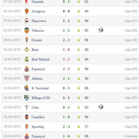
17-12-1972
Granada
0 - 1
62
Liga (15)
31-12-1972
Zaragoza
0 - 0
90
Liga (16)
07-01-1973
Deportivo
1 - 1
90
Liga (17)
21-01-1973
Valencia
1 - 2
85
Liga (18)
28-01-1973
Oviedo
2 - 1
90
Liga (19)
04-02-1973
Betis
1 - 0
90
Liga (20)
11-02-1973
Real Madrid
1 - 2
90
Liga (21)
25-02-1973
Espanyol
2 - 1
90
Liga (22)
04-03-1973
Athletic
2 - 1
90
Liga (23)
11-03-1973
R. Sociedad
0 - 1
88
Liga (24)
18-03-1973
Málaga (CD)
1 - 1
90
Liga (25)
25-03-1973
Celta
0 - 1
83
Liga (26)
01-04-1973
Castellón
1 - 0
90
Liga (27)
08-04-1973
Sporting
2 - 3
57
Liga (28)
12-04-1973
Espanyol
1 - 0
90
Copa del 