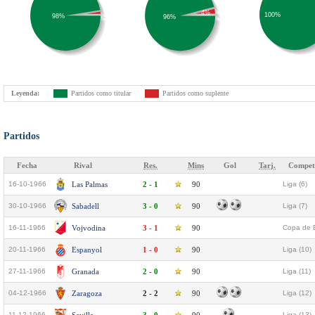
4%
100%
98%
96%
Leyenda:
Partidos como titular
Partidos como suplente
Partidos
Fecha
Rival
Res.
Mins
Gol
Tarj.
Compet
16-10-1966
Las Palmas
2 - 1
90
Liga (6)
30-10-1966
Sabadell
3 - 0
90
Liga (7)
16-11-1966
Vojvodina
3 - 1
90
Copa de E
20-11-1966
Espanyol
1 - 0
90
Liga (10)
27-11-1966
Granada
2 - 0
90
Liga (11)
04-12-1966
Zaragoza
2 - 2
90
Liga (12)
11-12-1966
Liga (13)