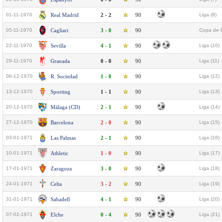
01-11-1970
Real Madrid
2 - 2
90
Liga (8)
05-11-1970
Cagliari
3 - 0
90
Copa de E
22-11-1970
Sevilla
4 - 1
90
Liga (10)
29-11-1970
Granada
0 - 0
90
Liga (11)
06-12-1970
R. Sociedad
1 - 0
90
Liga (12)
13-12-1970
Sporting
1 - 1
90
Liga (13)
20-12-1970
Málaga (CD)
2 - 1
90
Liga (14)
27-12-1970
Barcelona
2 - 0
90
Liga (15)
03-01-1971
Las Palmas
2 - 1
90
Liga (16)
10-01-1971
Athletic
1 - 0
90
Liga (17)
17-01-1971
Zaragoza
3 - 0
90
Liga (18)
24-01-1971
Celta
3 - 2
90
Liga (19)
31-01-1971
Sabadell
4 - 1
90
Liga (20)
07-02-1971
Elche
0 - 4
90
Liga (21)