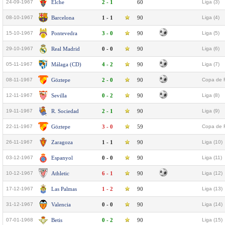
24-09-1967
Elche
2 - 1
60
Liga (3)
08-10-1967
Barcelona
1 - 1
90
Liga (4)
15-10-1967
Pontevedra
3 - 0
90
Liga (5)
29-10-1967
Real Madrid
0 - 0
90
Liga (6)
05-11-1967
Málaga (CD)
4 - 2
90
Liga (7)
08-11-1967
Göztepe
2 - 0
90
Copa de 
12-11-1967
Sevilla
0 - 2
90
Liga (8)
19-11-1967
R. Sociedad
2 - 1
90
Liga (9)
22-11-1967
Göztepe
3 - 0
59
Copa de 
26-11-1967
Zaragoza
1 - 1
90
Liga (10)
03-12-1967
Espanyol
0 - 0
90
Liga (11)
10-12-1967
Athletic
6 - 1
90
Liga (12)
17-12-1967
Las Palmas
1 - 2
90
Liga (13)
31-12-1967
Valencia
0 - 0
90
Liga (14)
07-01-1968
Betis
0 - 2
90
Liga (15)