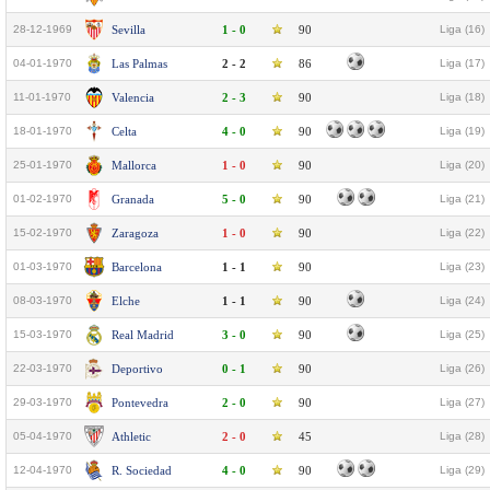
28-12-1969
Sevilla
1 - 0
90
Liga (16)
04-01-1970
Las Palmas
2 - 2
86
Liga (17)
11-01-1970
Valencia
2 - 3
90
Liga (18)
18-01-1970
Celta
4 - 0
90
Liga (19)
25-01-1970
Mallorca
1 - 0
90
Liga (20)
01-02-1970
Granada
5 - 0
90
Liga (21)
15-02-1970
Zaragoza
1 - 0
90
Liga (22)
01-03-1970
Barcelona
1 - 1
90
Liga (23)
08-03-1970
Elche
1 - 1
90
Liga (24)
15-03-1970
Real Madrid
3 - 0
90
Liga (25)
22-03-1970
Deportivo
0 - 1
90
Liga (26)
29-03-1970
Pontevedra
2 - 0
90
Liga (27)
05-04-1970
Athletic
2 - 0
45
Liga (28)
12-04-1970
R. Sociedad
4 - 0
90
Liga (29)