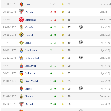
01-10-1975
Basel
1 - 1
82
Recopa d
05-10-1975
Athletic
2 - 0
90
Liga (5)
22-10-1975
Eintracht
1 - 2
45
Recopa de
23-11-1975
Oviedo
0 - 2
77
Liga (10)
30-11-1975
Hércules
3 - 0
90
Liga (11)
07-12-1975
Betis
1 - 3
80
Liga (12)
14-12-1975
Las Palmas
2 - 1
90
Liga (13)
21-12-1975
R. Sociedad
1 - 1
90
Liga (14)
28-12-1975
Espanyol
3 - 1
90
Liga (15)
04-01-1976
Valencia
0 - 1
83
Liga (16)
11-01-1976
Real Madrid
1 - 0
85
Liga (17)
01-02-1976
Elche
3 - 0
90
Liga (20)
11-02-1976
Racing
1 - 0
90
Copa del 
15-02-1976
Athletic
2 - 0
68
Liga (22)