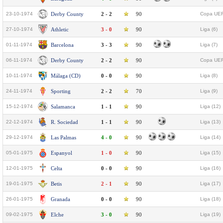
23-10-1974
Derby County
2 - 2
90
Copa UEF
27-10-1974
Athletic
3 - 0
90
Liga (6)
01-11-1974
Barcelona
3 - 3
90
Liga (7)
06-11-1974
Derby County
2 - 2
90
Copa UEF
10-11-1974
Málaga (CD)
0 - 0
90
Liga (8)
24-11-1974
Sporting
2 - 2
70
Liga (9)
15-12-1974
Salamanca
1 - 1
90
Liga (12)
22-12-1974
R. Sociedad
1 - 1
90
Liga (13)
29-12-1974
Las Palmas
4 - 0
90
Liga (14)
05-01-1975
Espanyol
1 - 0
90
Liga (15)
12-01-1975
Celta
0 - 0
90
Liga (16)
19-01-1975
Betis
2 - 1
90
Liga (17)
26-01-1975
Granada
0 - 0
90
Liga (18)
09-02-1975
Elche
3 - 0
90
Liga (19)