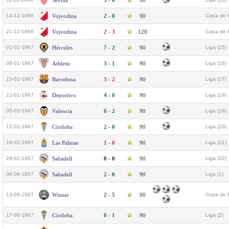
Sevilla
3 - 0
90
14-12-1966
Vojvodina
2 - 0
90
Copa de E
21-12-1966
Vojvodina
2 - 3
120
Copa de E
01-01-1967
Hércules
7 - 2
90
Liga (15)
08-01-1967
Athletic
3 - 1
90
Liga (16)
15-01-1967
Barcelona
3 - 2
90
Liga (17)
22-01-1967
Deportivo
4 - 0
90
Liga (18)
05-02-1967
Valencia
0 - 2
90
Liga (19)
12-02-1967
Córdoba
2 - 0
90
Liga (20)
19-02-1967
Las Palmas
1 - 0
90
Liga (21)
26-02-1967
Sabadell
0 - 0
90
Liga (22)
09-09-1967
Sabadell
2 - 0
90
Liga (1)
13-09-1967
Wiener
2 - 5
90
Copa de F
17-09-1967
Córdoba
0 - 1
90
Liga (2)