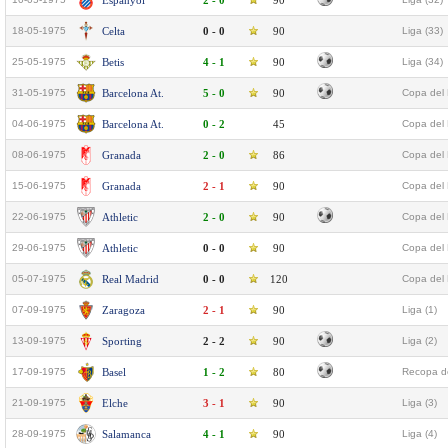
Espanyol
2 - 0
90
18-05-1975
Celta
0 - 0
90
Liga (33)
25-05-1975
Betis
4 - 1
90
Liga (34)
31-05-1975
Barcelona At.
5 - 0
90
Copa del 
04-06-1975
Barcelona At.
0 - 2
45
Copa del 
08-06-1975
Granada
2 - 0
86
Copa del 
15-06-1975
Granada
2 - 1
90
Copa del 
22-06-1975
Athletic
2 - 0
90
Copa del 
29-06-1975
Athletic
0 - 0
90
Copa del 
05-07-1975
Real Madrid
0 - 0
120
Copa del 
07-09-1975
Zaragoza
2 - 1
90
Liga (1)
13-09-1975
Sporting
2 - 2
90
Liga (2)
17-09-1975
Basel
1 - 2
80
Recopa d
21-09-1975
Elche
3 - 1
90
Liga (3)
28-09-1975
Salamanca
4 - 1
90
Liga (4)