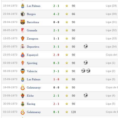
15-04-1973
Las Palmas
2 - 1
90
Liga (29)
22-04-1973
Burgos
4 - 2
66
Liga (30)
28-04-1973
Barcelona
0 - 0
90
Liga (31)
06-05-1973
Granada
2 - 1
90
Liga (32)
13-05-1973
Zaragoza
1 - 1
90
Liga (33)
20-05-1973
Deportivo
3 - 1
90
Liga (34)
23-05-1973
Espanyol
2 - 0
90
Copa del 
02-09-1973
Sporting
0 - 3
90
Liga (1)
08-09-1973
Valencia
3 - 1
90
Liga (2)
15-09-1973
Las Palmas
1 - 0
90
Liga (3)
19-09-1973
Galatasaray
0 - 0
90
Copa de 
23-09-1973
Elche
2 - 1
90
Liga (4)
30-09-1973
Racing
2 - 1
90
Liga (5)
03-10-1973
Galatasaray
0 - 1
120
Copa de 