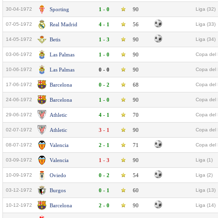
30-04-1972
Sporting
1 - 0
90
Liga (32)
07-05-1972
Real Madrid
4 - 1
56
Liga (33)
14-05-1972
Betis
1 - 3
90
Liga (34)
03-06-1972
Las Palmas
1 - 0
90
Copa del 
10-06-1972
Las Palmas
0 - 0
90
Copa del 
17-06-1972
Barcelona
0 - 2
68
Copa del 
24-06-1972
Barcelona
1 - 0
90
Copa del 
29-06-1972
Athletic
4 - 1
70
Copa del 
02-07-1972
Athletic
3 - 1
90
Copa del 
08-07-1972
Valencia
2 - 1
71
Copa del 
03-09-1972
Valencia
1 - 3
90
Liga (1)
10-09-1972
Oviedo
0 - 2
54
Liga (2)
03-12-1972
Burgos
0 - 1
60
Liga (13)
10-12-1972
Barcelona
2 - 0
90
Liga (14)