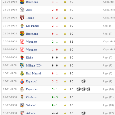
28-06-1968
Barcelona
3 - 1
90
Copa del 
14-08-1968
Ajax
2 - 0
90
Copa Inte
04-09-1968
Torino
5 - 2
90
Copa Inte
15-09-1968
Las Palmas
2 - 1
90
Liga (1)
21-09-1968
Barcelona
0 - 1
90
Liga (2)
25-09-1968
Waregem
2 - 1
82
Copa de F
02-10-1968
Waregem
1 - 0
90
Copa de F
20-10-1968
Elche
0 - 0
90
Liga (6)
03-11-1968
Málaga (CD)
0 - 0
90
Liga (7)
10-11-1968
Real Madrid
0 - 1
90
Liga (8)
17-11-1968
Espanyol
3 - 2
90
Liga (9)
24-11-1968
Deportivo
5 - 1
90
Liga (10)
01-12-1968
Córdoba
0 - 3
90
Liga (11)
15-12-1968
Sabadell
0 - 1
90
Liga (13)
18-12-1968
Athletic
4 - 4
90
Liga (12)