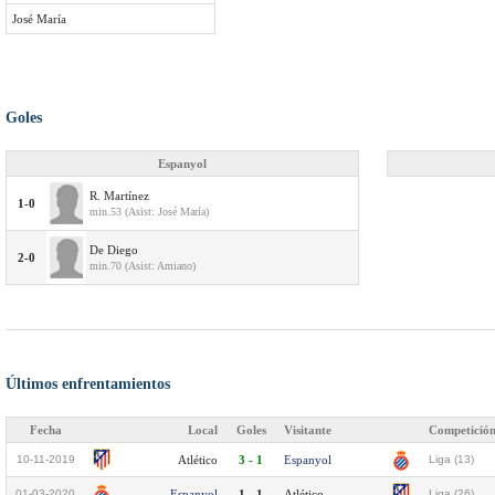
José María
Goles
Espanyol
R. Martínez
1-0
min.53 (Asist: José María)
De Diego
2-0
min.70 (Asist: Amiano)
Últimos enfrentamientos
Fecha
Local
Goles
Visitante
Competició
10-11-2019
Atlético
3 - 1
Espanyol
Liga (13)
01-03-2020
Espanyol
1 - 1
Atlético
Liga (26)