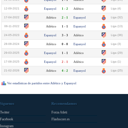
12-09-2021
Espanyol
1 - 2
Atlético
Liga (4)
17-04-2022
Atlético
2 - 1
Espanyol
Liga (32)
06-11-2022
Atlético
1 - 1
Espanyol
Liga (13)
24-05-2023
Espanyol
3 - 3
Atlético
Liga (36)
28-08-2024
Atlético
0 - 0
Espanyol
Liga (3)
29-03-2025
Espanyol
1 - 1
Atlético
Liga (29)
17-08-2025
Espanyol
2 - 1
Atlético
Liga (1)
21-02-2026
Atlético
4 - 2
Espanyol
Liga (25)
Ver estadísticas de partidos entre Atlético y Espanyol
Síguenos
Recomendamos
Twitter
Forza Atleti
Facebook
Flashscore.es
Instagram