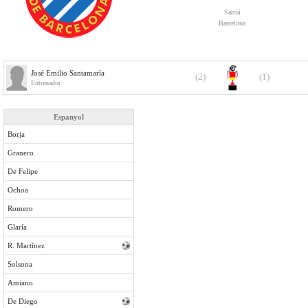
Sarriá
Barcelona
José Emilio Santamaría
(2)
(1)
Entrenador
Espanyol
Borja
Granero
De Felipe
Ochoa
Romero
Glaría
R. Martínez
Solsona
Amiano
De Diego