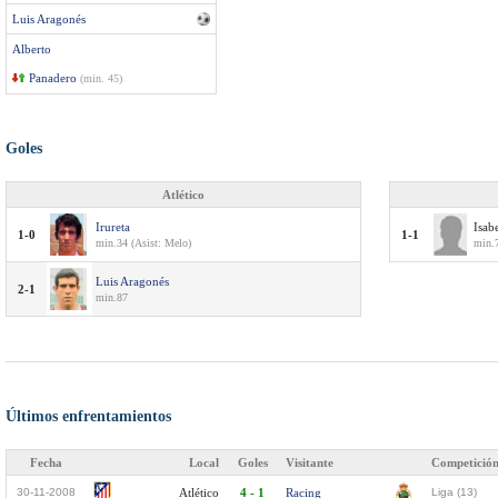
Luis Aragonés
Alberto
Panadero
(min. 45)
Goles
Atlético
Irureta
Isab
1-0
1-1
min.34 (Asist: Melo)
min.
Luis Aragonés
2-1
min.87
Últimos enfrentamientos
Fecha
Local
Goles
Visitante
Competició
30-11-2008
Atlético
4 - 1
Racing
Liga (13)