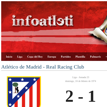
Inicio
Liga
Copa del Rey
Europa
Partidos
Plantilla
Palmarés
+
Atlético de Madrid - Real Racing Club
Liga - Jornada 23
domingo, 24 de febrero de 1974
2 - 1