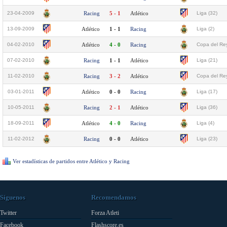
23-04-2009
Racing
5 - 1
Atlético
Liga (32)
13-09-2009
Atlético
1 - 1
Racing
Liga (2)
04-02-2010
Atlético
4 - 0
Racing
Copa del Rey
07-02-2010
Racing
1 - 1
Atlético
Liga (21)
11-02-2010
Racing
3 - 2
Atlético
Copa del Rey
03-01-2011
Atlético
0 - 0
Racing
Liga (17)
10-05-2011
Racing
2 - 1
Atlético
Liga (36)
18-09-2011
Atlético
4 - 0
Racing
Liga (4)
11-02-2012
Racing
0 - 0
Atlético
Liga (23)
Ver estadísticas de partidos entre Atlético y Racing
Síguenos
Recomendamos
Twitter
Forza Atleti
Facebook
Flashscore.es