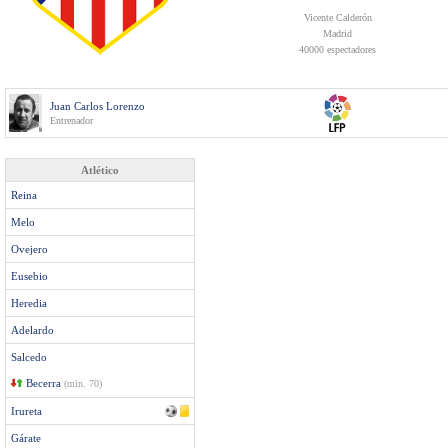
Vicente Calderón
Madrid
40000 espectadores
Juan Carlos Lorenzo
Entrenador
Atlético
Reina
Melo
Ovejero
Eusebio
Heredia
Adelardo
Salcedo
Becerra
(min. 70)
Irureta
Gárate