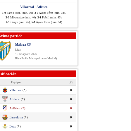
Villarreal - Atlético
1-0
Parejo (pen., min. 30),
2-0
Ayoze Pérez (min. 34),
3-0
Mikautadze (min. 40),
3-1
Pubill (min. 43),
4-1
Gueye (min. 45),
5-1
Ayoze Pérez (min. 54)
óximo partido
Málaga CF
Liga
16 de agosto 2026
Riyadh Air Metropolitano (Madrid)
sificación
Equipo
Pt
Villarreal
(*)
0
Athletic
(*)
0
Atlético (*)
0
Barcelona
(*)
0
Betis
(*)
0