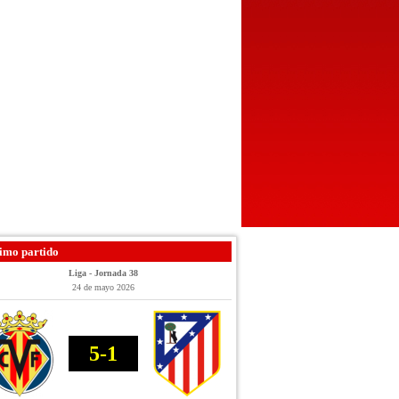
imo partido
Liga - Jornada 38
24 de mayo 2026
5-1