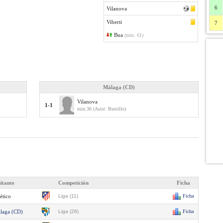
6
Vilanova
Viberti
7
Bua
(min. 61)
Málaga (CD)
Vilanova
1-1
min.36 (Asist: Bustillo)
sitante
Competición
Ficha
ético
Liga (11)
Ficha
laga (CD)
Liga (28)
Ficha