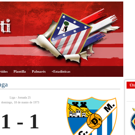
tidos
Plantilla
Palmarés
+Estadísticas
aga
Últ
Liga - Jornada 25
domingo, 18 de marzo de 1973
1 - 1