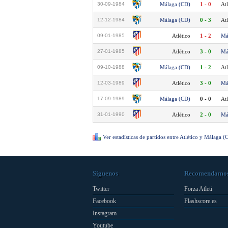
30-09-1984
Málaga (CD)
1 - 0
Atl
12-12-1984
Málaga (CD)
0 - 3
Atl
09-01-1985
Atlético
1 - 2
Má
27-01-1985
Atlético
3 - 0
Má
09-10-1988
Málaga (CD)
1 - 2
Atl
12-03-1989
Atlético
3 - 0
Má
17-09-1989
Málaga (CD)
0 - 0
Atl
31-01-1990
Atlético
2 - 0
Má
Ver estadísticas de partidos entre Atlético y Málaga (
Síguenos
Recomendamo
Twitter
Forza Atleti
Facebook
Flashscore.es
Instagram
Youtube