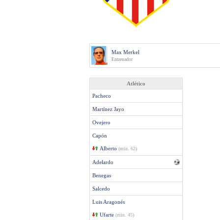
Max Merkel
Entrenador
Atlético
Pacheco
Martínez Jayo
Ovejero
Capón
Alberto
(min. 62)
Adelardo
Benegas
Salcedo
Luis Aragonés
Ufarte
(min. 45)