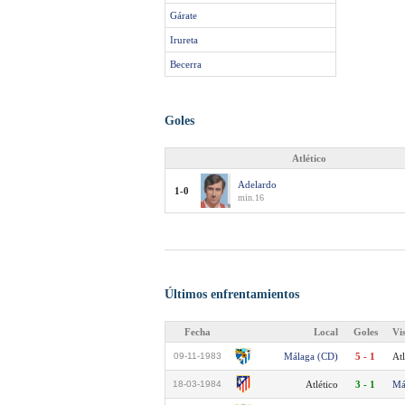
Gárate
Irureta
Becerra
Goles
Atlético
Adelardo
1-0
min.16
Últimos enfrentamientos
Fecha
Local
Goles
Vi
09-11-1983
Málaga (CD)
5 - 1
Atl
18-03-1984
Atlético
3 - 1
Má