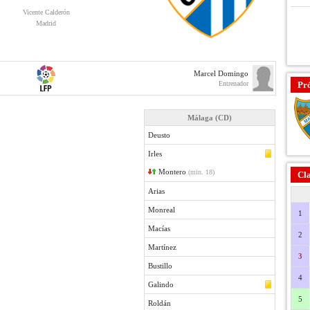
Vicente Calderón
Madrid
Marcel Domingo
Entrenador
Pr
Málaga (CD)
Deusto
Irles
Montero
(min. 18)
Cla
Arias
Monreal
1
Macías
2
Martínez
3
Bustillo
4
Galindo
5
Roldán