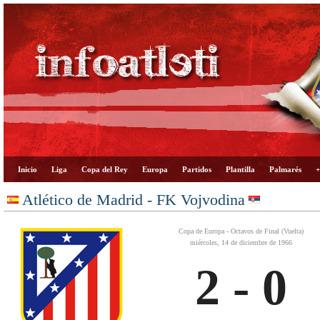
Inicio
Liga
Copa del Rey
Europa
Partidos
Plantilla
Palmarés
+
Atlético de Madrid - FK Vojvodina
Copa de Europa - Octavos de Final (Vuelta)
miércoles, 14 de diciembre de 1966
2 - 0