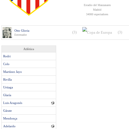
Estadio del Manzanares
Madrid
34000 espectadores
Otto Gloria
(3)
(3)
Entrenador
Atlético
Rodri
Colo
Martínez Jayo
Rivilla
Urtiaga
Glaría
Luis Aragonés
Gárate
Mendonça
Adelardo