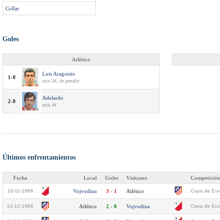
Collar
Goles
Atlético
Luis Aragonés
1-0
min.34, de penalty
Adelardo
2-0
min.44
Últimos enfrentamientos
Fecha
Local
Goles
Visitante
Competició
16-11-1966
Vojvodina
3 - 1
Atlético
Copa de Euro
14-12-1966
Atlético
2 - 0
Vojvodina
Copa de Euro