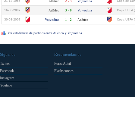
21-12-1966
Atlético
2 - 3
Vojvodina
Copa de Euro
16-08-2007
Atlético
3 - 0
Vojvodina
Copa UEFA (
30-08-2007
Vojvodina
1 - 2
Atlético
Copa UEFA (
Ver estadísticas de partidos entre Atlético y Vojvodina
Síguenos
Recomendamos
Twitter
Forza Atleti
Facebook
Flashscore.es
Instagram
Youtube