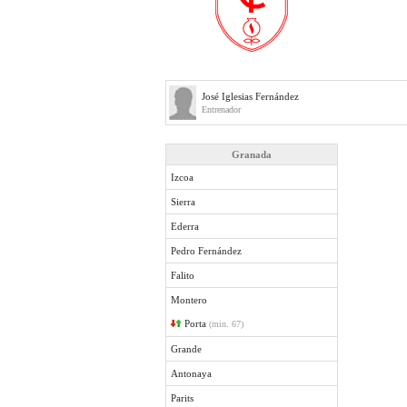
José Iglesias Fernández
Entrenador
Granada
Izcoa
Sierra
Ederra
Pedro Fernández
Falito
Montero
Porta
(min. 67)
Grande
Antonaya
Parits