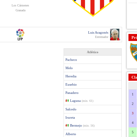
Los Cármenes
Granada
Luis Aragonés
Entrenador
Pr
Atlético
Pacheco
Melo
Heredia
Cla
Eusebio
Panadero
1
Laguna
(min. 61)
2
Salcedo
3
Irureta
4
Bermejo
(min. 56)
5
Alberto