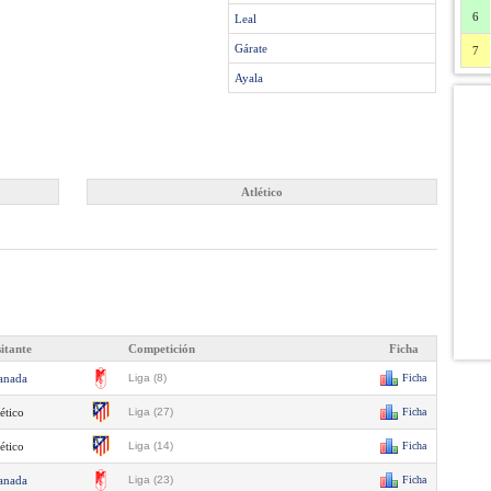
6
Leal
Gárate
7
Ayala
Atlético
sitante
Competición
Ficha
anada
Liga (8)
Ficha
ético
Liga (27)
Ficha
ético
Liga (14)
Ficha
anada
Liga (23)
Ficha