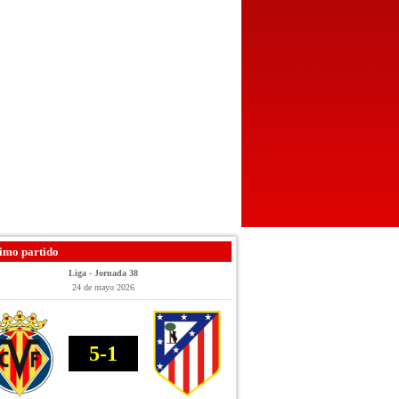
imo partido
Liga - Jornada 38
24 de mayo 2026
5-1