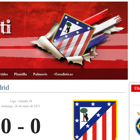
tidos
Plantilla
Palmarés
+Estadísticas
drid
Últ
Liga - Jornada 18
domingo, 26 de enero de 1975
0 - 0