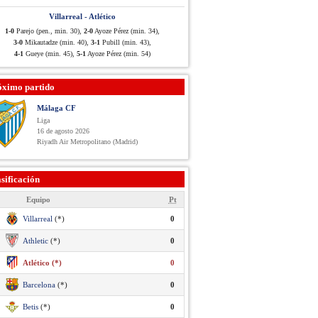
Villarreal - Atlético
1-0
Parejo (pen., min. 30),
2-0
Ayoze Pérez (min. 34),
3-0
Mikautadze (min. 40),
3-1
Pubill (min. 43),
4-1
Gueye (min. 45),
5-1
Ayoze Pérez (min. 54)
óximo partido
Málaga CF
Liga
16 de agosto 2026
Riyadh Air Metropolitano (Madrid)
sificación
Equipo
Pt
Villarreal
(*)
0
Athletic
(*)
0
Atlético (*)
0
Barcelona
(*)
0
Betis
(*)
0