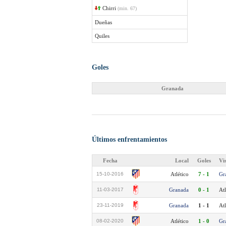
Chirri
(min. 67)
Dueñas
Quiles
Goles
Granada
Últimos enfrentamientos
Fecha
Local
Goles
Vi
15-10-2016
Atlético
7 - 1
Gr
11-03-2017
Granada
0 - 1
Atl
23-11-2019
Granada
1 - 1
Atl
08-02-2020
Atlético
1 - 0
Gr