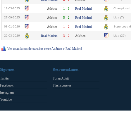
12-03-2025
Atlético
1 - 0
Real Madrid
Champions L
27-09-2025
Atlético
5 - 2
Real Madrid
Liga (7)
08-01-2026
Atlético
1 - 2
Real Madrid
Supercopa d
22-03-2026
Real Madrid
3 - 2
Atlético
Liga (29)
Ver estadísticas de partidos entre Atlético y Real Madrid
Síguenos
Recomendamos
Twitter
Forza Atleti
Facebook
Flashscore.es
Instagram
Youtube