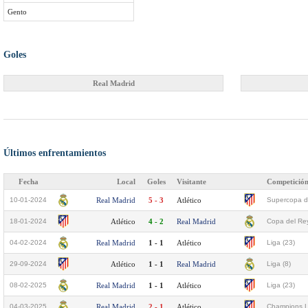
Gento
Goles
Real Madrid
Últimos enfrentamientos
Fecha
Local
Goles
Visitante
Competició
10-01-2024
Real Madrid
5 - 3
Atlético
Supercopa d
18-01-2024
Atlético
4 - 2
Real Madrid
Copa del Rey
04-02-2024
Real Madrid
1 - 1
Atlético
Liga (23)
29-09-2024
Atlético
1 - 1
Real Madrid
Liga (8)
08-02-2025
Real Madrid
1 - 1
Atlético
Liga (23)
04-03-2025
Real Madrid
2 - 1
Atlético
Champions L