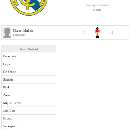
Santiago Bernabéu
Madrid
Miguel Muñoz
(1)
(2)
Entrenador
Real Madrid
Betancort
Calpe
De Felipe
Sanchís
Pirri
Zoco
Miguel Pérez
José Luis
Grosso
Velázquez