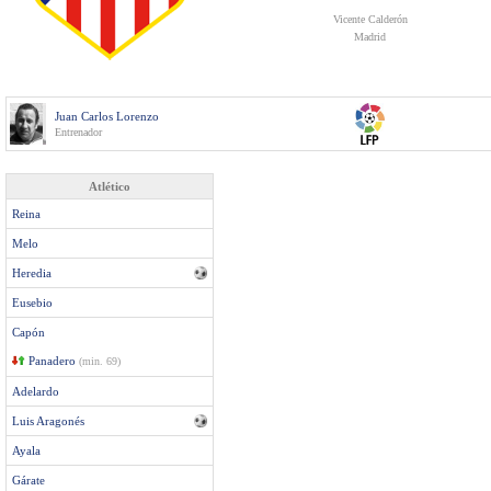
Vicente Calderón
Madrid
Juan Carlos Lorenzo
Entrenador
Atlético
Reina
Melo
Heredia
Eusebio
Capón
Panadero
(min. 69)
Adelardo
Luis Aragonés
Ayala
Gárate