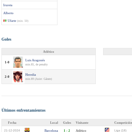
Irureta
Alberto
Ufarte
(min. 50)
Goles
Atlético
Luis Aragonés
1-0
min.85, de penalty
Heredia
2-0
min.89 (Asist: Gárate)
Últimos enfrentamientos
Fecha
Local
Goles
Visitante
Competició
21-12-2024
Barcelona
1 - 2
Atlético
Liga (18)