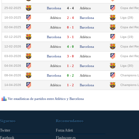
25-02-2025
Barcelona
4 - 4
Atlético
Copa del Rey
16-03-2025
Atlético
2 - 4
Barcelona
Liga (28)
02-04-2025
Atlético
0 - 1
Barcelona
Copa del Rey
02-12-2025
Barcelona
3 - 1
Atlético
Liga (19)
12-02-2026
Atlético
4 - 0
Barcelona
Copa del Rey
03-03-2026
Barcelona
3 - 0
Atlético
Copa del Rey
04-04-2026
Atlético
1 - 2
Barcelona
Liga (30)
08-04-2026
Barcelona
0 - 2
Atlético
Champions L
14-04-2026
Atlético
1 - 2
Barcelona
Champions L
Ver estadísticas de partidos entre Atlético y Barcelona
Síguenos
Recomendamos
Twitter
Forza Atleti
Facebook
Flashscore.es