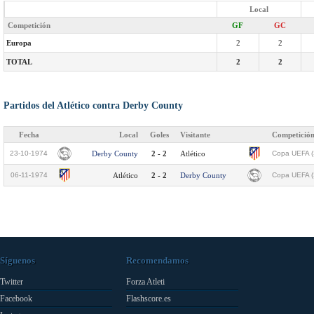
Local
Competición
GF
GC
Europa
2
2
TOTAL
2
2
Partidos del Atlético contra Derby County
Fecha
Local
Goles
Visitante
Competició
23-10-1974
Derby County
2 - 2
Atlético
Copa UEFA 
06-11-1974
Atlético
2 - 2
Derby County
Copa UEFA 
Síguenos
Recomendamos
Twitter
Forza Atleti
Facebook
Flashscore.es