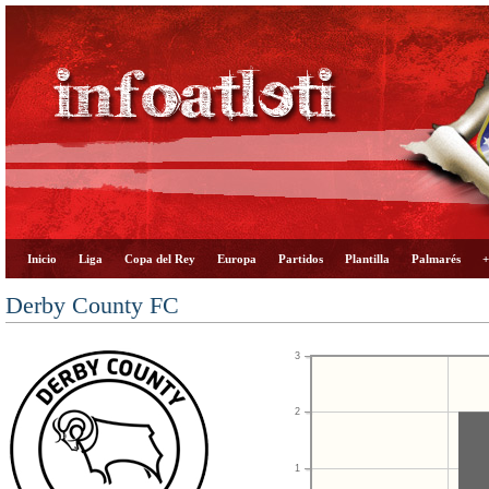
Inicio
Liga
Copa del Rey
Europa
Partidos
Plantilla
Palmarés
+
Derby County FC
3
2
1