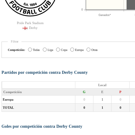
0
Ganados*
Pride Park Stadium
Derby
Filtrar
Competición:
Todas
Liga
Copa
Europa
Otras
Partidos por competición contra Derby County
Local
Competición
G
E
P
Europa
0
1
0
TOTAL
0
1
0
Goles por competición contra Derby County