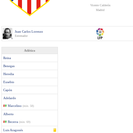
Vicente Calderón
Madrid
Juan Carlos Lorenzo
Entrenador
Atlético
Reina
Benegas
Heredia
Eusebio
Capón
Adelardo
Marcelino
(min. 58)
Alberto
Becerra
(min. 69)
Luis Aragonés