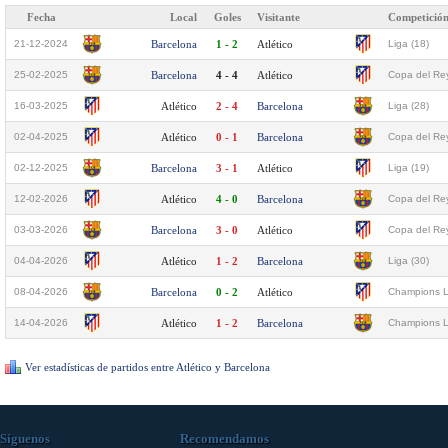
Fecha
Local
Goles
Visitante
Competició
21-12-2024
Barcelona
1 - 2
Atlético
Liga (18)
25-02-2025
Barcelona
4 - 4
Atlético
Copa del Rey
16-03-2025
Atlético
2 - 4
Barcelona
Liga (28)
02-04-2025
Atlético
0 - 1
Barcelona
Copa del Rey
02-12-2025
Barcelona
3 - 1
Atlético
Liga (19)
12-02-2026
Atlético
4 - 0
Barcelona
Copa del Rey
03-03-2026
Barcelona
3 - 0
Atlético
Copa del Rey
04-04-2026
Atlético
1 - 2
Barcelona
Liga (30)
08-04-2026
Barcelona
0 - 2
Atlético
Champions L
14-04-2026
Atlético
1 - 2
Barcelona
Champions L
Ver estadísticas de partidos entre Atlético y Barcelona
Síguenos
Recomendamos