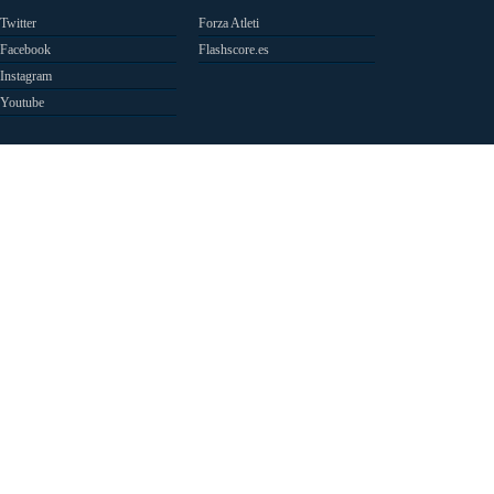
Twitter
Forza Atleti
Facebook
Flashscore.es
Instagram
Youtube