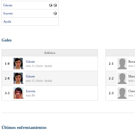
Gárate
Irureta
Ayala
Goles
Atlético
Gárate
Rex
1-0
2-1
min.11 (Asist: Ayala)
min.1
Gárate
Marc
2-0
2-2
min.12 (Asist: Ayala)
min.4
Irureta
Clar
3-3
2-3
min.88
min.7
Últimos enfrentamientos