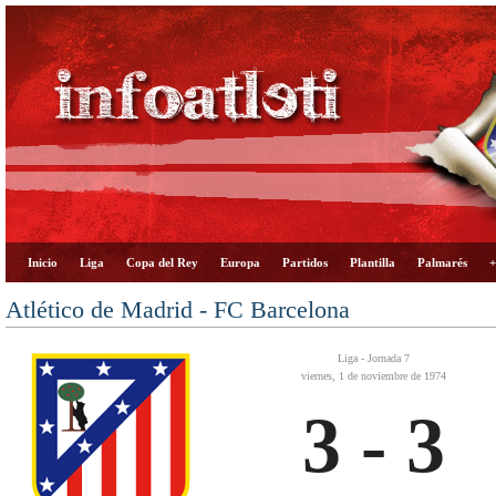
Inicio
Liga
Copa del Rey
Europa
Partidos
Plantilla
Palmarés
+
Atlético de Madrid - FC Barcelona
Liga - Jornada 7
viernes, 1 de noviembre de 1974
3 - 3