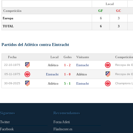
Local
Competición
GF
GC
Europa
6
3
TOTAL
6
3
Partidos del Atlético contra Eintracht
Fecha
Local
Goles
Visitante
Competició
22-10-1975
Atlético
1 - 2
Eintracht
Recopa de Eu
05-11-1975
Eintracht
1 - 0
Atlético
Recopa de Eu
30-09-2025
Atlético
5 - 1
Eintracht
Champions L
Síguenos
Recomendamos
Twitter
Forza Atleti
Facebook
Flashscore.es