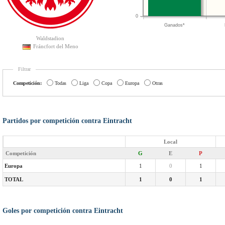
0
Ganados*
Waldstadion
Fráncfort del Meno
Filtrar
Competición:
Todas
Liga
Copa
Europa
Otras
Partidos por competición contra Eintracht
Local
Competición
G
E
P
Europa
1
0
1
TOTAL
1
0
1
Goles por competición contra Eintracht