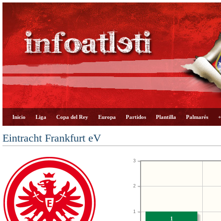
Inicio
Liga
Copa del Rey
Europa
Partidos
Plantilla
Palmarés
+
Eintracht Frankfurt eV
3
2
1
1