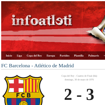
Inicio
Liga
Copa del Rey
Europa
Partidos
Plantilla
Palmarés
+
FC Barcelona - Atlético de Madrid
Copa del Rey - Cuartos de Final (Ida)
domingo, 30 de mayo de 1976
2 - 3