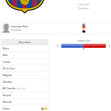
Camp Nou
Barcelona
Laureano Ruiz
Entrenador
Corners (10)
Barcelona
5
5
Mora
Rifé
Costas
De la Cruz
Migueli
Sánchez
Carreño
(min. 45)
Rexach
Marcial
Clares