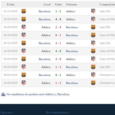
Fecha
Local
Goles
Visitante
Competició
21-12-2024
Barcelona
1 - 2
Atlético
Liga (18)
25-02-2025
Barcelona
4 - 4
Atlético
Copa del Rey
16-03-2025
Atlético
2 - 4
Barcelona
Liga (28)
02-04-2025
Atlético
0 - 1
Barcelona
Copa del Rey
02-12-2025
Barcelona
3 - 1
Atlético
Liga (19)
12-02-2026
Atlético
4 - 0
Barcelona
Copa del Rey
03-03-2026
Barcelona
3 - 0
Atlético
Copa del Rey
04-04-2026
Atlético
1 - 2
Barcelona
Liga (30)
08-04-2026
Barcelona
0 - 2
Atlético
Champions L
14-04-2026
Atlético
1 - 2
Barcelona
Champions L
Ver estadísticas de partidos entre Atlético y Barcelona
Síguenos
Recomendamos