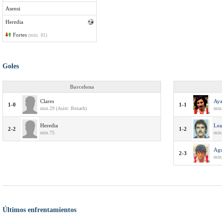
Asensi
Heredia
Fortes
(min. 81)
Goles
Barcelona
Clares
Aya
1-0
1-1
min.29 (Asist: Rexach)
min.
Heredia
Lea
2-2
1-2
min.75
min.
Agu
2-3
min.
Últimos enfrentamientos