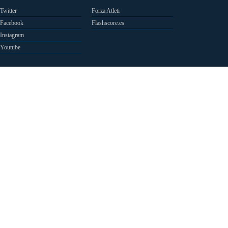
Twitter
Forza Atleti
Facebook
Flashscore.es
Instagram
Youtube