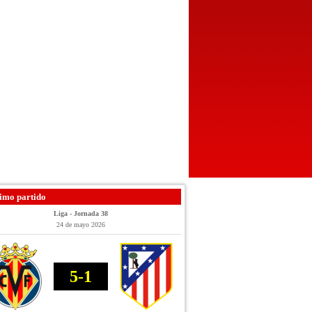
imo partido
Liga - Jornada 38
24 de mayo 2026
5-1