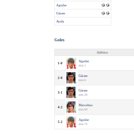
Aguilar
Gárate
Ayala
Goles
Atlético
Aguilar
1-0
min.1
Gárate
2-0
min.6
Gárate
3-1
min.34
Marcelino
4-2
min.64
Aguilar
5-2
min.74