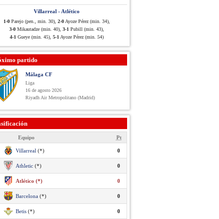
Villarreal - Atlético
1-0
Parejo (pen., min. 30),
2-0
Ayoze Pérez (min. 34),
3-0
Mikautadze (min. 40),
3-1
Pubill (min. 43),
4-1
Gueye (min. 45),
5-1
Ayoze Pérez (min. 54)
óximo partido
Málaga CF
Liga
16 de agosto 2026
Riyadh Air Metropolitano (Madrid)
sificación
Equipo
Pt
Villarreal
(*)
0
Athletic
(*)
0
Atlético (*)
0
Barcelona
(*)
0
Betis
(*)
0