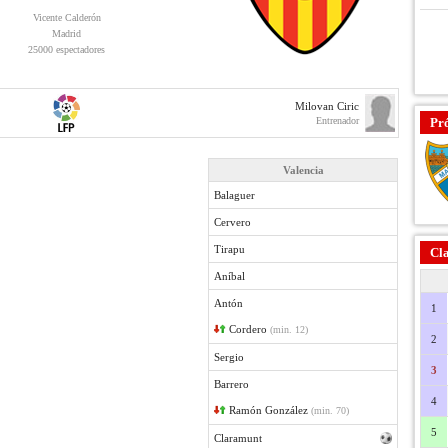
Vicente Calderón
Madrid
25000 espectadores
Milovan Ciric
Entrenador
Pr
Valencia
Balaguer
Cervero
Tirapu
Cla
Aníbal
Antón
1
Cordero
(min. 12)
2
Sergio
3
Barrero
4
Ramón González
(min. 70)
5
Claramunt