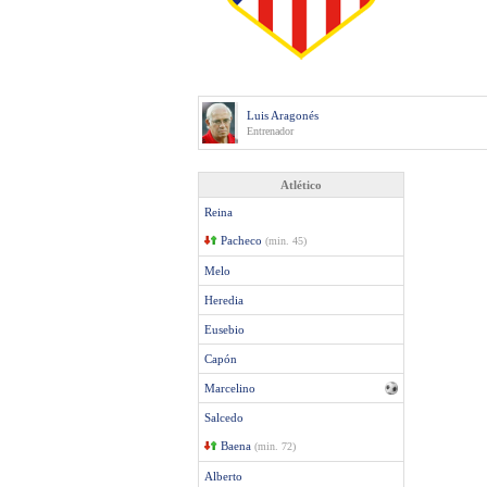
Luis Aragonés
Entrenador
Atlético
Reina
Pacheco
(min. 45)
Melo
Heredia
Eusebio
Capón
Marcelino
Salcedo
Baena
(min. 72)
Alberto