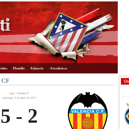
tidos
Plantilla
Palmarés
+Estadísticas
a CF
Últ
Liga - Jornada 27
domingo, 6 de abril de 1975
5 - 2