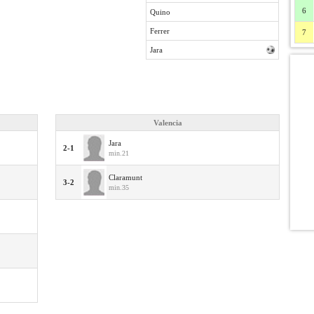
6
Quino
Ferrer
7
Jara
Valencia
Jara
2-1
min.21
Claramunt
3-2
min.35