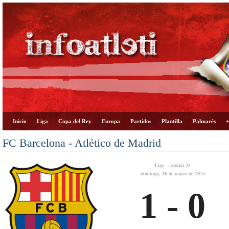
Inicio
Liga
Copa del Rey
Europa
Partidos
Plantilla
Palmarés
+
FC Barcelona - Atlético de Madrid
Liga - Jornada 24
domingo, 16 de marzo de 1975
1 - 0