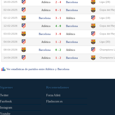
16-03-2025
Atlético
2 - 4
Barcelona
Liga (28)
02-04-2025
Atlético
0 - 1
Barcelona
Copa del Rey
02-12-2025
Barcelona
3 - 1
Atlético
Liga (19)
12-02-2026
Atlético
4 - 0
Barcelona
Copa del Rey
03-03-2026
Barcelona
3 - 0
Atlético
Copa del Rey
04-04-2026
Atlético
1 - 2
Barcelona
Liga (30)
08-04-2026
Barcelona
0 - 2
Atlético
Champions L
14-04-2026
Atlético
1 - 2
Barcelona
Champions L
Ver estadísticas de partidos entre Atlético y Barcelona
Síguenos
Recomendamos
Twitter
Forza Atleti
Facebook
Flashscore.es
Instagram
Youtube