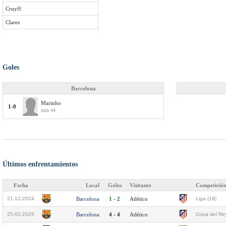
Cruyff
Clares
Goles
Barcelona
Marinho
1-0
min.44
Últimos enfrentamientos
Fecha
Local
Goles
Visitante
Competició
21-12-2024
Barcelona
1 - 2
Atlético
Liga (18)
25-02-2025
Barcelona
4 - 4
Atlético
Copa del Rey