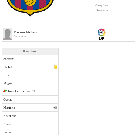
Camp Nou
Barcelona
Marinus Michels
Entrenador
Barcelona
Sadurní
De la Cruz
Rifé
Migueli
Juan Carlos
(min. 71)
Costas
Marinho
Neeskens
Asensi
Rexach