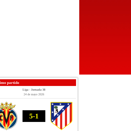
imo partido
Liga - Jornada 38
24 de mayo 2026
5-1