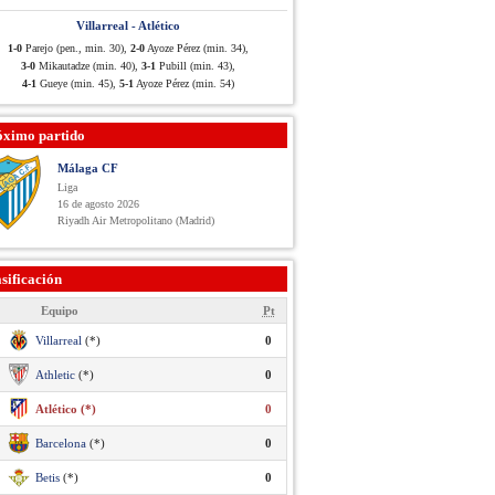
Villarreal - Atlético
1-0
Parejo (pen., min. 30),
2-0
Ayoze Pérez (min. 34),
3-0
Mikautadze (min. 40),
3-1
Pubill (min. 43),
4-1
Gueye (min. 45),
5-1
Ayoze Pérez (min. 54)
óximo partido
Málaga CF
Liga
16 de agosto 2026
Riyadh Air Metropolitano (Madrid)
sificación
Equipo
Pt
Villarreal
(*)
0
Athletic
(*)
0
Atlético (*)
0
Barcelona
(*)
0
Betis
(*)
0