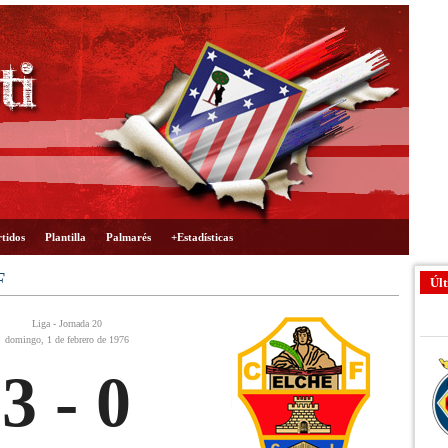
tidos
Plantilla
Palmarés
+Estadísticas
F
Últ
Liga - Jornada 20
domingo, 1 de febrero de 1976
3 - 0