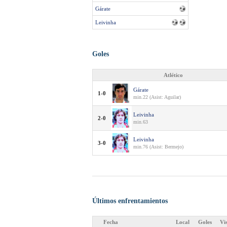
Gárate
Leivinha
Goles
Atlético
Gárate
1-0
min.22 (Asist: Aguilar)
Leivinha
2-0
min.63
Leivinha
3-0
min.76 (Asist: Bermejo)
Últimos enfrentamientos
Fecha
Local
Goles
Vi