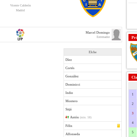
Vicente Calderón
Madrid
Marcel Domingo
Entrenador
Pr
Elche
Díez
Cortés
González
Cla
Dominicci
Indio
1
Montero
2
Sitjá
3
Antón
(min. 58)
4
Félix
5
Alfonseda