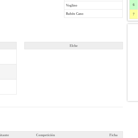
6
Voglino
Rubén Cano
7
Elche
sitante
Competición
Ficha