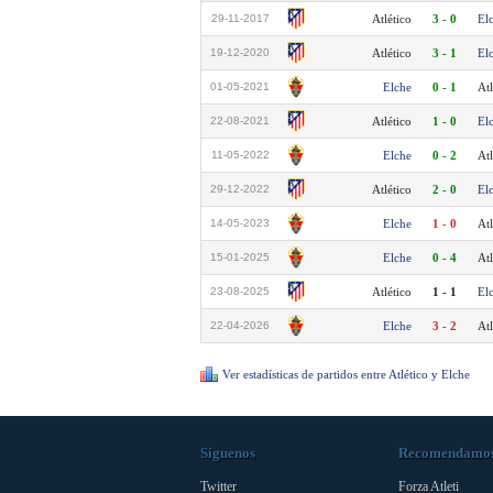
29-11-2017
Atlético
3 - 0
El
19-12-2020
Atlético
3 - 1
El
01-05-2021
Elche
0 - 1
Atl
22-08-2021
Atlético
1 - 0
El
11-05-2022
Elche
0 - 2
Atl
29-12-2022
Atlético
2 - 0
El
14-05-2023
Elche
1 - 0
Atl
15-01-2025
Elche
0 - 4
Atl
23-08-2025
Atlético
1 - 1
El
22-04-2026
Elche
3 - 2
Atl
Ver estadísticas de partidos entre Atlético y Elche
Síguenos
Recomendamo
Twitter
Forza Atleti