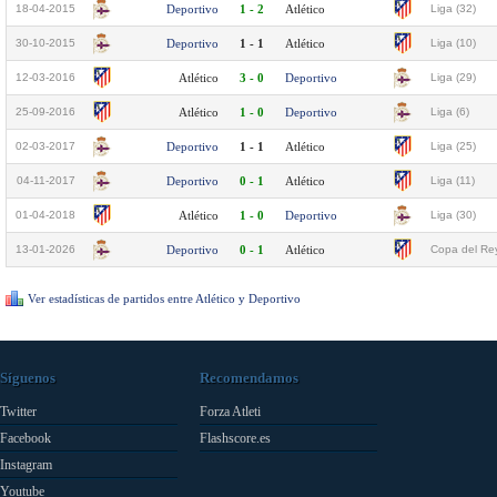
18-04-2015
Deportivo
1 - 2
Atlético
Liga (32)
30-10-2015
Deportivo
1 - 1
Atlético
Liga (10)
12-03-2016
Atlético
3 - 0
Deportivo
Liga (29)
25-09-2016
Atlético
1 - 0
Deportivo
Liga (6)
02-03-2017
Deportivo
1 - 1
Atlético
Liga (25)
04-11-2017
Deportivo
0 - 1
Atlético
Liga (11)
01-04-2018
Atlético
1 - 0
Deportivo
Liga (30)
13-01-2026
Deportivo
0 - 1
Atlético
Copa del Rey
Ver estadísticas de partidos entre Atlético y Deportivo
Síguenos
Recomendamos
Twitter
Forza Atleti
Facebook
Flashscore.es
Instagram
Youtube