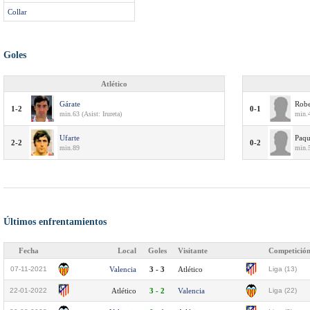
Collar
Goles
Atlético
Gárate
Robe
1-2
0-1
min.63 (Asist: Irureta)
min.
Ufarte
Paqu
2-2
0-2
min.89
min.
Últimos enfrentamientos
Fecha
Local
Goles
Visitante
Competició
07-11-2021
Valencia
3 - 3
Atlético
Liga (13)
22-01-2022
Atlético
3 - 2
Valencia
Liga (22)