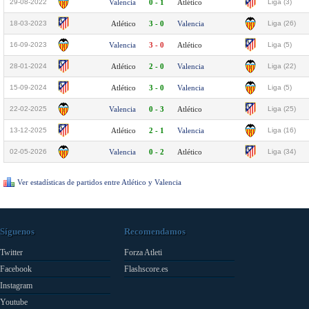
29-08-2022
Valencia
0 - 1
Atlético
Liga (3)
18-03-2023
Atlético
3 - 0
Valencia
Liga (26)
16-09-2023
Valencia
3 - 0
Atlético
Liga (5)
28-01-2024
Atlético
2 - 0
Valencia
Liga (22)
15-09-2024
Atlético
3 - 0
Valencia
Liga (5)
22-02-2025
Valencia
0 - 3
Atlético
Liga (25)
13-12-2025
Atlético
2 - 1
Valencia
Liga (16)
02-05-2026
Valencia
0 - 2
Atlético
Liga (34)
Ver estadísticas de partidos entre Atlético y Valencia
Síguenos
Recomendamos
Twitter
Forza Atleti
Facebook
Flashscore.es
Instagram
Youtube