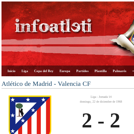
Inicio
Liga
Copa del Rey
Europa
Partidos
Plantilla
Palmarés
+
Atlético de Madrid - Valencia CF
Liga - Jornada 14
domingo, 22 de diciembre de 1968
2 - 2