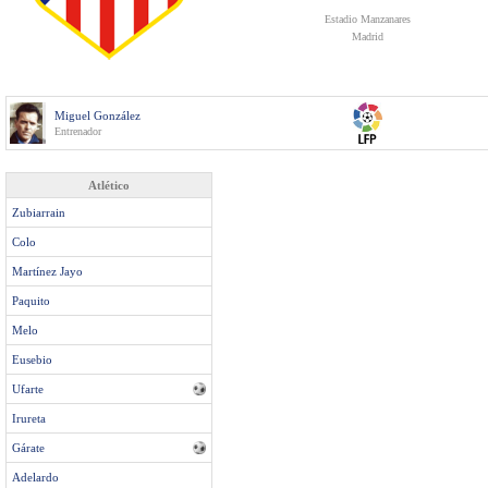
Estadio Manzanares
Madrid
Miguel González
Entrenador
Atlético
Zubiarrain
Colo
Martínez Jayo
Paquito
Melo
Eusebio
Ufarte
Irureta
Gárate
Adelardo