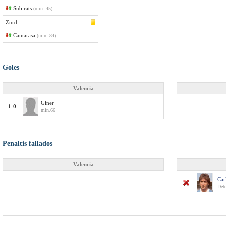
Subirats
(min. 45)
Zurdi
Camarasa
(min. 84)
Goles
Valencia
Giner
1-0
min.66
Penaltis fallados
Valencia
Car
Det