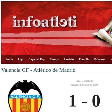
Inicio
Liga
Copa del Rey
Europa
Partidos
Plantilla
Palmarés
+
Valencia CF - Atlético de Madrid
Liga - Jornada 28
sábado, 8 de abril de 1989
1 - 0