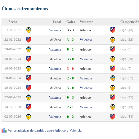
Últimos enfrentamientos
Fecha
Local
Goles
Visitante
Competició
07-11-2021
Valencia
3 - 3
Atlético
Liga (13)
22-01-2022
Atlético
3 - 2
Valencia
Liga (22)
29-08-2022
Valencia
0 - 1
Atlético
Liga (3)
18-03-2023
Atlético
3 - 0
Valencia
Liga (26)
16-09-2023
Valencia
3 - 0
Atlético
Liga (5)
28-01-2024
Atlético
2 - 0
Valencia
Liga (22)
15-09-2024
Atlético
3 - 0
Valencia
Liga (5)
22-02-2025
Valencia
0 - 3
Atlético
Liga (25)
13-12-2025
Atlético
2 - 1
Valencia
Liga (16)
02-05-2026
Valencia
0 - 2
Atlético
Liga (34)
Ver estadísticas de partidos entre Atlético y Valencia