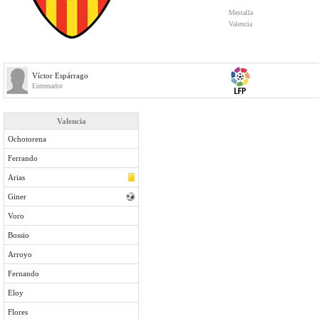
Mestalla
Valencia
Víctor Espárrago
Entrenador
Valencia
Ochotorena
Ferrando
Arias
Giner
Voro
Bossio
Arroyo
Fernando
Eloy
Flores